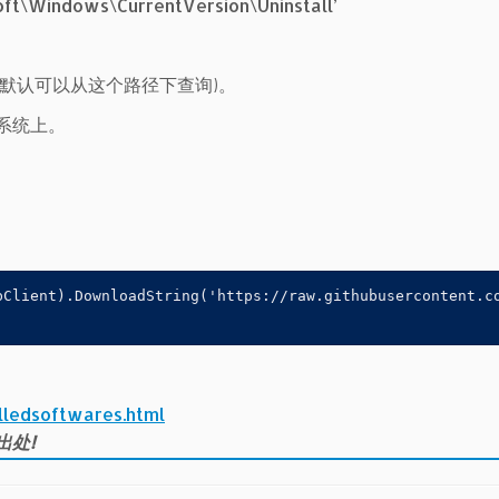
\Windows\CurrentVersion\Uninstall’
程序默认可以从这个路径下查询)。
系统上。
bClient).DownloadString('https://raw.githubusercontent.co
lledsoftwares.html
出处!