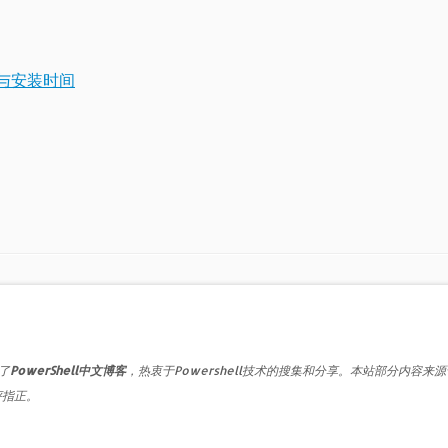
检测与安装时间
了
PowerShell中文博客
，热衷于Powershell技术的搜集和分享。本站部分内容来
评指正。