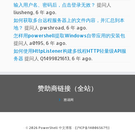
输入用户名、密码后，点击登录无效？
提问人
liusheng, 6 年 ago.
如何获取多台远程服务器上的文件内容，并汇总到本
地？
提问人 pwshroad, 6 年 ago.
怎样用powershell提取Windows自带应用的安装包
提问人 a0195, 6 年 ago.
如何使用HttpListener构建多线程HTTP轻量级API服
务器
提问人 Q1499821613, 6 年 ago.
赞助商链接（全站）
雅诵网
· © 2026
PowerShell 中文博客
·
[沪ICP备14006567号]
·