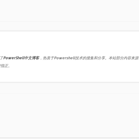
了
PowerShell中文博客
，热衷于Powershell技术的搜集和分享。本站部分内容来
评指正。