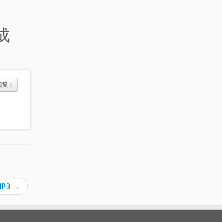
成
回复
↓
MP3
→