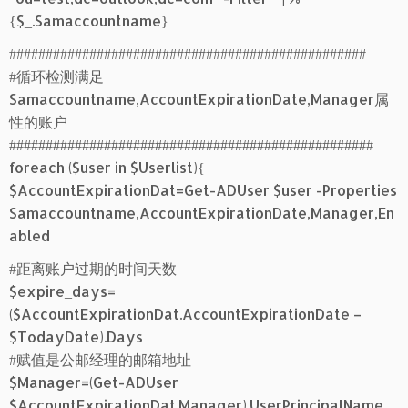
{$_.Samaccountname}
#################################################
#循环检测满足
Samaccountname,AccountExpirationDate,Manager属
性的账户
##################################################
foreach ($user in $Userlist){
$AccountExpirationDat=Get-ADUser $user -Properties
Samaccountname,AccountExpirationDate,Manager,En
abled
#距离账户过期的时间天数
$expire_days=
($AccountExpirationDat.AccountExpirationDate –
$TodayDate).Days
#赋值是公邮经理的邮箱地址
$Manager=(Get-ADUser
$AccountExpirationDat.Manager).UserPrincipalName