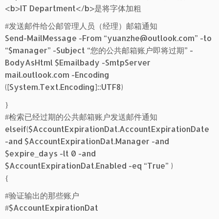
<b>IT Department</b>是将字体加粗
#发送邮件给公邮管理人员（经理）邮箱通知
Send-MailMessage -From “yuanzhe@outlook.com” -to
“$manager” -Subject “您的公共邮箱账户即将过期” -
BodyAsHtml $Emailbady -SmtpServer
mail.outlook.com -Encoding
([System.Text.Encoding]::UTF8)
}
#检索已经过期的公共邮箱账户发送邮件通知
elseif($AccountExpirationDat.AccountExpirationDate
-and $AccountExpirationDat.Manager -and
$expire_days -lt 0 -and
$AccountExpirationDat.Enabled -eq “True” )
{
#验证输出的那些账户
#$AccountExpirationDat