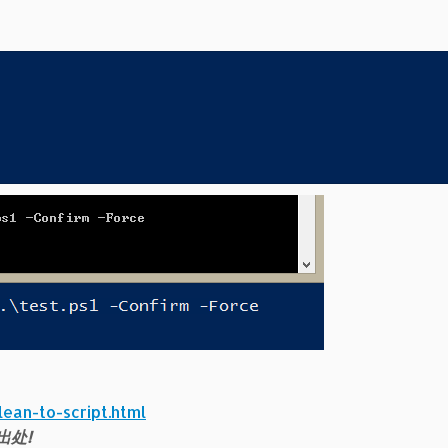
ean-to-script.html
出处!