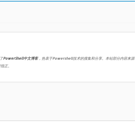
了
PowerShell中文博客
，热衷于Powershell技术的搜集和分享。本站部分内容来
评指正。