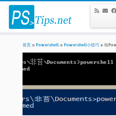
Skip
to
content
首页
»
Powershell
»
Powershell小技巧
»
给Po