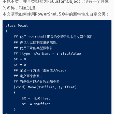
不伦不类，并且类型都为PSCustomObject，没有一个具体
的名称，稍显别扭。
本文演示如何使用PowerShell 5.0中的新特性来自定义类：
class Point 

{ 

    ## 使用PowerShell正常的变量语法来定义两个属性，

    ## 你也可以限制变量的属性。

    ## 使用正常的类型限制符: 

    ## [type] $VarName = initialValue 

    $X = 0 

    $Y = 0 

    ## 定义一个方法（返回值为Void）

    ## 定义两个参数， 

    ## 当然你可以给参数添加类型

    [void] Move($xOffset, $yOffset) 

    { 

        $X += $xOffset 

        $Y += $yOffset 

    } 
