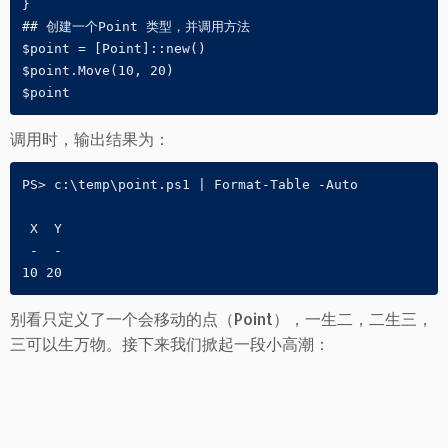
} 

## 创建一个Point 类型，并调用方法

$point = [Point]::new() 

$point.Move(10, 20) 

$point
调用时，输出结果为：
PS> c:\temp\point.ps1 | Format-Table -Auto           
 X  Y                                                
 -  -                                                
10 20
别看只定义了一个会移动的点（Point），一生二，二生三，
三可以生万物。接下来我们掀起一段小高潮：