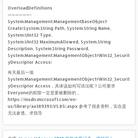
OverloadDefinitions
——————-
System.Management.ManagementBaseObject
Create(System.String Path, System.String Name,
System.UInt32 Type,
System.UInt32 MaximumAllowed, System.String
Description, System.String Password,
System.Management.ManagementObject#Win32_Securit
yDescriptor Access)
有关最后一项
System.Management.ManagementObject#Win32_Securit
yDescriptor Access，具体该如何写语法呢？公司要求
Everyone的权限一定是要被删除的，
https://msdn.microsoft.com/en-
us/library/aa389393(VS.85).aspx 参考了很多资料，实在是
无法参透。求指导