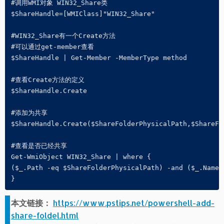
#调用WMI对象 WIN32_Share类

$ShareHandle=[WMIClass]"WIN32_Share"

#WIN32_Share有一个Create方法

#可以通过get-member查看

$ShareHandle | Get-Member -MemberType method

#查看Create方法的定义

$ShareHandle.Create

#添加为共享

$ShareHandle.Create($ShareFolderPhysicalPath,$ShareFol
#查看是否已经共享

Get-WmiObject WIN32_Share | where {

($_.Path -eq $ShareFolderPhysicalPath) -and ($_.Name 
}
本文链接：
https://www.pstips.net/powershell-add-
share-foldel.html