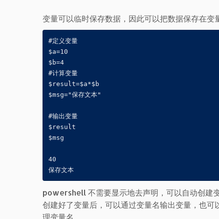
变量可以临时保存数据，因此可以把数据保存在变
#定义变量

$a=10

$b=4

#计算变量

$result=$a*$b

$msg="保存文本"

#输出变量

$result

$msg

40

powershell 不需要显示地去声明，可以自动创
创建好了变量后，可以通过变量名输出变量，也可
理变量名。