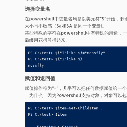
选择变量名
在powershell中变量名均是以美元符”$”开始
大小写不敏感（$a和$A 是同一个变量)。
某些特殊的字符在powershell中有特殊的用
后缀用花括号括起来。
PS C:\test> ${"I"like $}="mossfly"

PS C:\test> ${"I"like $}

mossfly
赋值和返回值
赋值操作符为“=”，几乎可以把任何数据赋值给一个变
，为什么，因为Powershell支持对象，对象可以
PS C:\test> $item=Get-ChildItem .

PS C:\test> $item

    Directory: C:\test
