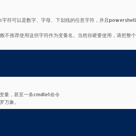
，剩余字符可以是数字、字母、下划线的任意字符，并且powershel
途，一般不推荐使用这些字符作为变量名。当然你硬要使用，请把整
量，甚至一条cmdlet命令
包罗万象。