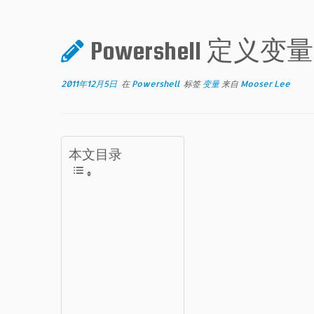
Powershell 定义变
2011年12月5日
在
Powershell
标签
变量
来自
Mooser Lee
本文目录
选
择
变
量
名
赋
值
和
返