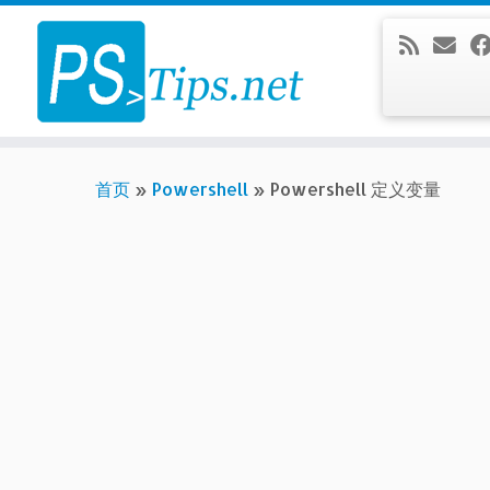
Skip
to
content
首页
»
Powershell
»
Powershell 定义变量