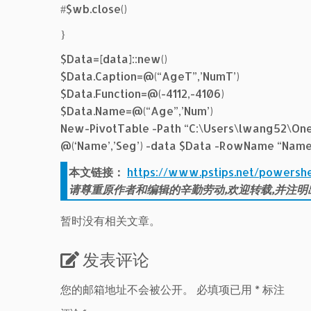
#$wb.close()
}
$Data=[data]::new()
$Data.Caption=@(“AgeT”,’NumT’)
$Data.Function=@(-4112,-4106)
$Data.Name=@(“Age”,’Num’)
New-PivotTable -Path “C:\Users\lwang52\One
@(‘Name’,’Seg’) -data $Data -RowName “Nam
本文链接：
https://www.pstips.net/powe
请尊重原作者和编辑的辛勤劳动,欢迎转载,并注明
暂时没有相关文章。
发表评论
您的邮箱地址不会被公开。
必填项已用
*
标注