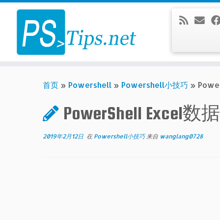
Skip
to
content
首页
»
Powershell
»
Powershell小技巧
»
Powe
PowerShell Excel
2019年2月12日
在
Powershell小技巧
来自
wanglang0728