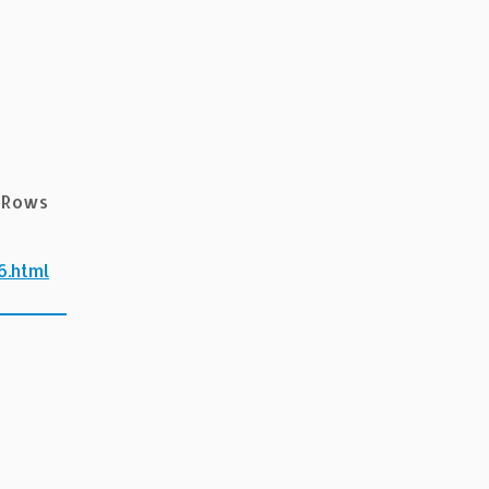
 -Rows
.html