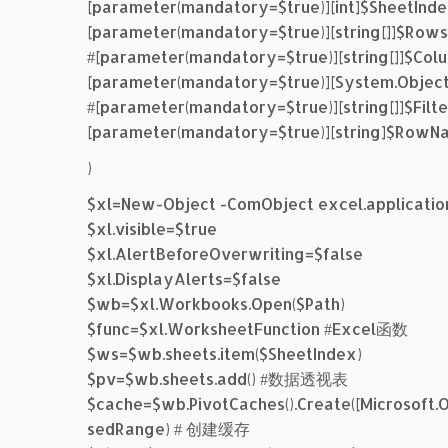
[parameter(mandatory=$true)][int]$SheetInde
[parameter(mandatory=$true)][string[]]$Rows
#[parameter(mandatory=$true)][string[]]$Col
[parameter(mandatory=$true)][System.Object
#[parameter(mandatory=$true)][string[]]$Filte
[parameter(mandatory=$true)][string]$RowN
)
$xl=New-Object -ComObject excel.applicatio
$xl.visible=$true
$xl.AlertBeforeOverwriting=$false
$xl.DisplayAlerts=$false
$wb=$xl.Workbooks.Open($Path)
$func=$xl.WorksheetFunction #Excel函数
$ws=$wb.sheets.item($SheetIndex)
$pv=$wb.sheets.add() #数据透视表
$cache=$wb.PivotCaches().Create([Microsoft.
sedRange) # 创建缓存