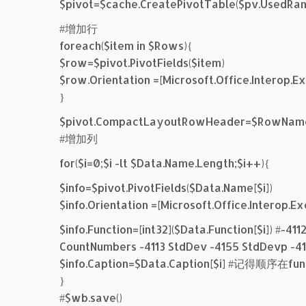
$pivot=$cache.CreatePivotTable($pv.Use
#增加行
foreach($item in $Rows){
$row=$pivot.PivotFields($item)
$row.Orientation =[Microsoft.Office.Interop.Ex
}
$pivot.CompactLayoutRowHeader=$Row
#增加列
for($i=0;$i -lt $Data.Name.Length;$i++){
$info=$pivot.PivotFields($Data.Name[$i])
$info.Orientation =[Microsoft.Office.Interop.Ex
$info.Function=[int32]($Data.Function[$i]) 
CountNumbers -4113 StdDev -4155 StdDevp -
$info.Caption=$Data.Caption[$i] #记得顺序在fu
}
#$wb.save()