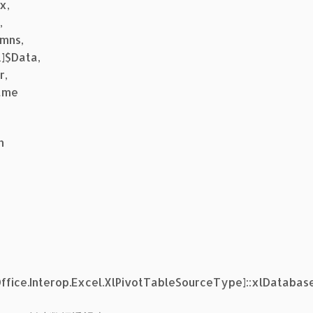
x,
,
umns,
]$Data,
r,
ame
n
Office.Interop.Excel.XlPivotTableSourceType]::xlDatabas