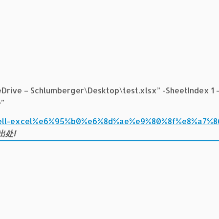
Drive – Schlumberger\Desktop\test.xlsx” -SheetIndex 1
e”
rshell-excel%e6%95%b0%e6%8d%ae%e9%80%8f%e8%a7%86
出处!