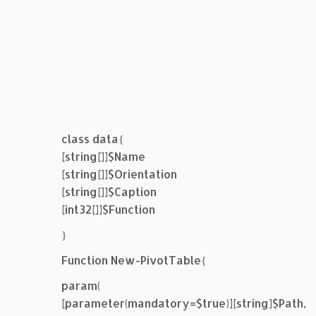
class data{
[string[]]$Name
[string[]]$Orientation
[string[]]$Caption
[int32[]]$Function
}
Function New-PivotTable{
param(
[parameter(mandatory=$true)][string]$Path,