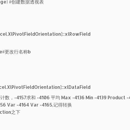
dRange) #创建数据透视表
cel.XlPivotFieldOrientation]::xlRowField
Name#更改行名称b
cel.XlPivotFieldOrientation]::xlDataField
#-4112计数，-4157求和 -4106 平均 Max -4136 Min -4139 Product -
4156 Var -4164 Var -4165,记得转换
nction之下