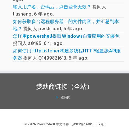
输入用户名、密码后，点击登录无效？
提问人
liusheng, 6 年 ago.
如何获取多台远程服务器上的文件内容，并汇总到本
地？
提问人 pwshroad, 6 年 ago.
怎样用powershell提取Windows自带应用的安装包
提问人 a0195, 6 年 ago.
如何使用HttpListener构建多线程HTTP轻量级API服
务器
提问人 Q1499821613, 6 年 ago.
赞助商链接（全站）
雅诵网
· © 2026
PowerShell 中文博客
·
[沪ICP备14006567号]
·