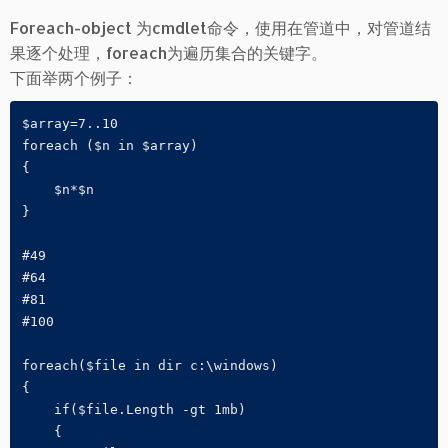
Foreach-object 为cmdlet命令，使用在管道中，对管道结
果逐个处理，foreach为遍历集合的关键字。
下面举两个例子：
$array=7..10

foreach ($n in $array)

{

    $n*$n

}

#49

#64

#81

#100

foreach($file in dir c:\windows)

{

    if($file.Length -gt 1mb)

    {
