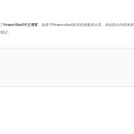
了
PowerShell中文博客
，热衷于Powershell技术的搜集和分享。本站部分内容来
评指正。