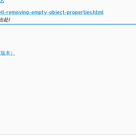
ll-removing-empty-object-properties.html
出处!
有版本）