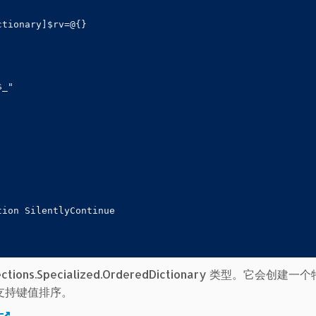
tionary]$rv=@{} 

_"

ion SilentlyContinue

ions.Specialized.OrderedDictionary 类型。它会创建
支持键值排序。