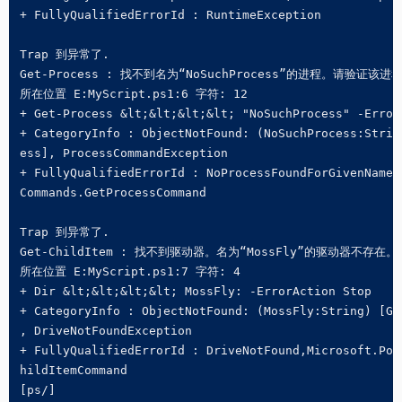
+ FullyQualifiedErrorId : RuntimeException

Trap 到异常了.

Get-Process : 找不到名为“NoSuchProcess”的进程。请验证该进
所在位置 E:MyScript.ps1:6 字符: 12

+ Get-Process &lt;&lt;&lt;&lt; "NoSuchProcess" -ErrorA
+ CategoryInfo : ObjectNotFound: (NoSuchProcess:String
ess], ProcessCommandException

+ FullyQualifiedErrorId : NoProcessFoundForGivenName,M
Commands.GetProcessCommand

Trap 到异常了.

Get-ChildItem : 找不到驱动器。名为“MossFly”的驱动器不存在。

所在位置 E:MyScript.ps1:7 字符: 4

+ Dir &lt;&lt;&lt;&lt; MossFly: -ErrorAction Stop

+ CategoryInfo : ObjectNotFound: (MossFly:String) [Get
, DriveNotFoundException

+ FullyQualifiedErrorId : DriveNotFound,Microsoft.Powe
hildItemCommand

[ps/]
