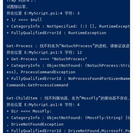
Trap 到异常了.

试图除以零。

所在位置 E:MyScript.ps1:4 字符: 3

+ 1/ <<<< $null

+ CategoryInfo : NotSpecified: (:) [], RuntimeExceptio
+ FullyQualifiedErrorId : RuntimeException

Get-Process : 找不到名为“NoSuchProcess”的进程。请验证该进
所在位置 E:MyScript.ps1:5 字符: 12

+ Get-Process <<<< "NoSuchProcess"

+ CategoryInfo : ObjectNotFound: (NoSuchProcess:String
ess], ProcessCommandException

+ FullyQualifiedErrorId : NoProcessFoundForGivenName,M
Commands.GetProcessCommand

Get-ChildItem : 找不到驱动器。名为“MossFly”的驱动器不存在。

所在位置 E:MyScript.ps1:6 字符: 4

+ Dir <<<< MossFly:

+ CategoryInfo : ObjectNotFound: (MossFly:String) [Get
, DriveNotFoundException

+ FullyQualifiedErrorId : DriveNotFound,Microsoft.Powe