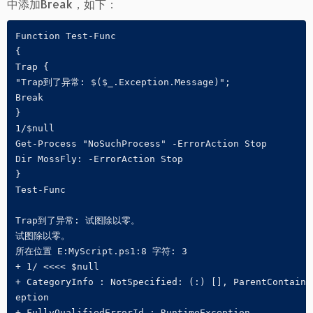
中添加Break，如下：
Function Test-Func

{

Trap {

"Trap到了异常: $($_.Exception.Message)";

Break

}

1/$null

Get-Process "NoSuchProcess" -ErrorAction Stop

Dir MossFly: -ErrorAction Stop

}

Test-Func

Trap到了异常: 试图除以零。

试图除以零。

所在位置 E:MyScript.ps1:8 字符: 3

+ 1/ <<<< $null

+ CategoryInfo : NotSpecified: (:) [], ParentContainsE
eption
