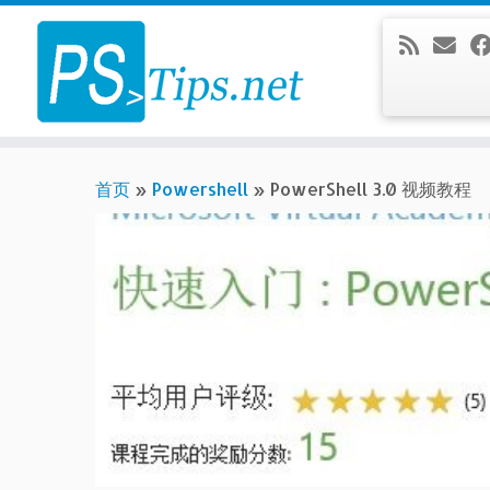
Skip
to
content
首页
»
Powershell
»
PowerShell 3.0 视频教程