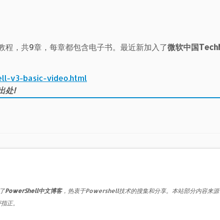
0视频教程，共9章，每章都包含电子书。最近新加入了
微软中国TechN
。
ll-v3-basic-video.html
出处!
了
PowerShell中文博客
，热衷于Powershell技术的搜集和分享。本站部分内容来
评指正。