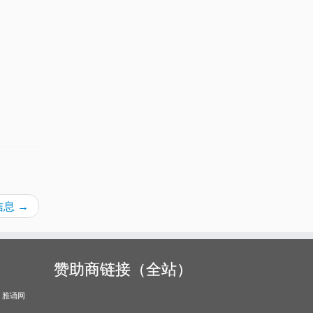
统信息
→
赞助商链接（全站）
雅诵网