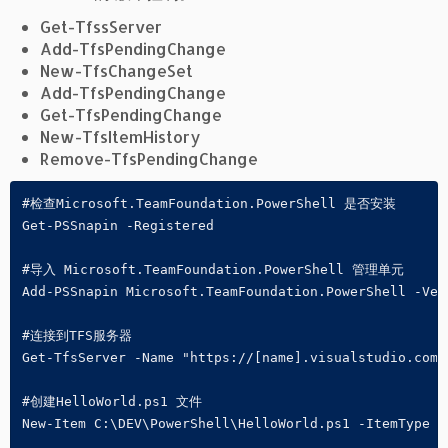
Get-TfssServer
Add-TfsPendingChange
New-TfsChangeSet
Add-TfsPendingChange
Get-TfsPendingChange
New-TfsItemHistory
Remove-TfsPendingChange
#检查Microsoft.TeamFoundation.PowerShell 是否安装

Get-PSSnapin -Registered

#导入 Microsoft.TeamFoundation.PowerShell 管理单元

Add-PSSnapin Microsoft.TeamFoundation.PowerShell -Verb
#连接到TFS服务器

Get-TfsServer -Name "https://[name].visualstudio.com/d
#创建HelloWorld.ps1 文件

New-Item C:\DEV\PowerShell\HelloWorld.ps1 -ItemType Fi