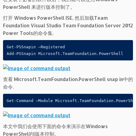
PowerShell 来进行版本控制了。
打开 Windows PowerShell ISE, 然后加载Team
Foundation Visual Studio Team Foundation Server 2012
Power Tools的命令集.
Get-PSSnapin –Registered

Add-PSSnapin Microsoft.TeamFoundation.PowerShell
查看 Microsoft.TeamFoundation.PowerShell snap in中的
命令.
Get-Command –Module Microsoft.TeamFoundation.PowerShe
本文中我们会使用下面的命令来演示在Windows
PowerShel的l版本控制。