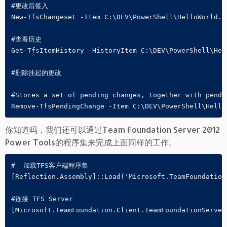
#更改后签入

New-TfsChangeset -Item C:\DEV\PowerShell\HelloWorld.p
#查看历史

Get-TfsItemHistory -HistoryItem C:\DEV\PowerShell\Hel
#删除挂起的更改

#Stores a set of pending changes, together with pendi
你知道吗，我们还可以通过Team Foundation Server 2012
Power Tools的程序集来完成上面同样的工作。
#  加载TFS客户端程序集

[Reflection.Assembly]::Load('Microsoft.TeamFoundation
#连接 TFS Server

[Microsoft.TeamFoundation.Client.TeamFoundationServer