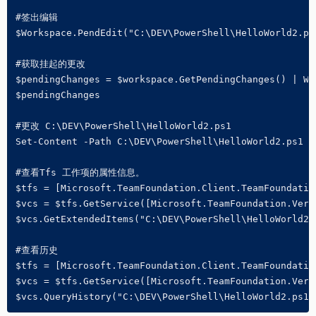
#签出编辑

$Workspace.PendEdit("C:\DEV\PowerShell\HelloWorld2.ps1
#获取挂起的更改

$pendingChanges = $workspace.GetPendingChanges() | Wh
$pendingChanges

#更改 C:\DEV\PowerShell\HelloWorld2.ps1

Set-Content -Path C:\DEV\PowerShell\HelloWorld2.ps1 -V
#查看Tfs 工作项的属性信息。

$tfs = [Microsoft.TeamFoundation.Client.TeamFoundatio
$vcs = $tfs.GetService([Microsoft.TeamFoundation.Vers
$vcs.GetExtendedItems("C:\DEV\PowerShell\HelloWorld2.
#查看历史

$tfs = [Microsoft.TeamFoundation.Client.TeamFoundatio
$vcs = $tfs.GetService([Microsoft.TeamFoundation.Vers