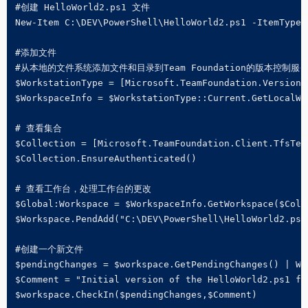
#创建 HelloWorld2.ps1 文件

New-Item C:\DEV\PowerShell\HelloWorld2.ps1 -ItemType F
#添加文件

#从本地的文件系统添加文件和目录到Team Foundation的版本控制服务
$WorkstationType = [Microsoft.TeamFoundation.VersionC
$WorkspaceInfo = $WorkstationType::Current.GetLocalWo
# 查看集合

$Collection = [Microsoft.TeamFoundation.Client.TfsTea
$Collection.EnsureAuthenticated()

# 查看工作台，处理工作台的更改

$Global:Workspace = $WorkspaceInfo.GetWorkspace($Colle
$Workspace.PendAdd("C:\DEV\PowerShell\HelloWorld2.ps1"
#创建一个新文件

$pendingChanges = $workspace.GetPendingChanges() | Wh
$Comment = "Initial version of the HelloWorld2.ps1 fil
$workspace.CheckIn($pendingChanges,$Comment)
