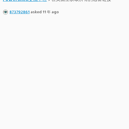
873792861
asked 11 年 ago