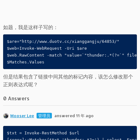
如题，我是这样子写的：
$are="http://www.duotv.cc/xianggangju/64853/"

$web=Invoke-WebRequest -Uri $are

$web.RawContent -match "value=`"thunder:.*(?=`" file_n
$Matches.Values
但是结果包含了链接中间其他的标记内容，该怎么修改那个
正则表达式呢？
0 Answers
Mooser Lee
管理员
answered 11 年 ago
$txt = Invoke-RestMethod $url

[regex]::Matches($txt,'thunder:.*?=') | select -Expan