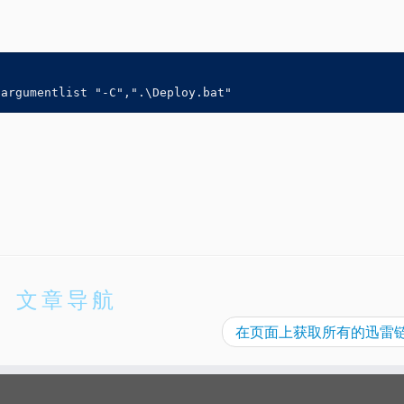
-argumentlist "-C",".\Deploy.bat"
文章导航
在页面上获取所有的迅雷