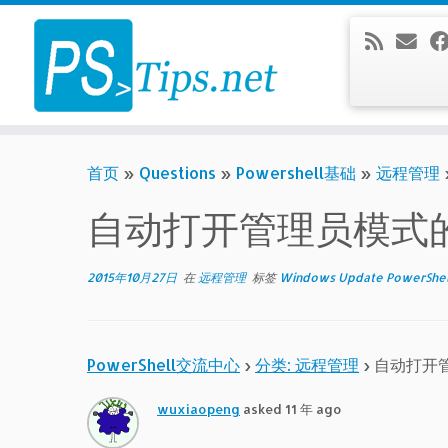
Skip
to
content
首页
»
Questions
»
Powershell基础
»
远程管理
自动打开管理员模式的po
2015年10月27日
在
远程管理
标签
Windows Update PowerShe
PowerShell交流中心
›
分类: 远程管理
›
自动打开管
wuxiaopeng
asked 11 年 ago