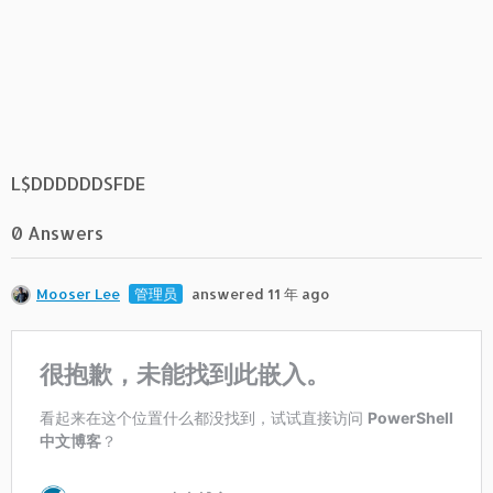
L$DDDDDDSFDE
0 Answers
Mooser Lee
管理员
answered 11 年 ago