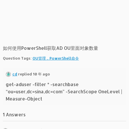
如何使用PowerShell获取AD OU里面对象数量
Question Tags:
OU管理，PowerShell命令
cd
replied 10 年 ago
get-aduser -filter * -searchbase
“ou=user,dc=sina,dc=com” -SearchScope OneLevel |
Measure-Object
1 Answers