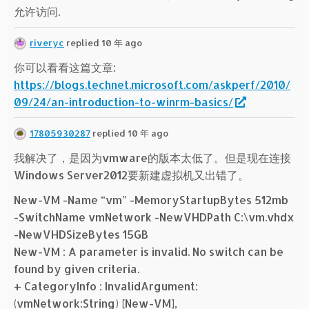
允许访问.
riveryc
replied 10 年 ago
你可以看看这篇文章:
https://blogs.technet.microsoft.com/askperf/2010/
09/24/an-introduction-to-winrm-basics/
17805930287
replied 10 年 ago
我解决了，是因为vmware的版本太低了。但是现在连接
Windows Server2012要新建虚拟机又出错了。
New-VM -Name “vm” -MemoryStartupBytes 512mb
-SwitchName vmNetwork -NewVHDPath C:\vm.vhdx
-NewVHDSizeBytes 15GB
New-VM : A parameter is invalid. No switch can be
found by given criteria.
+ CategoryInfo : InvalidArgument:
(vmNetwork:String) [New-VM],