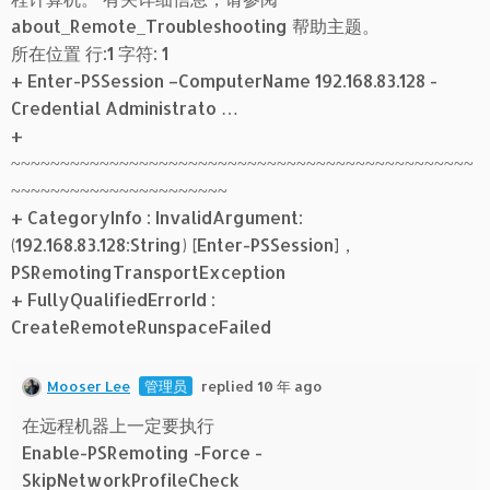
about_Remote_Troubleshooting 帮助主题。
所在位置 行:1 字符: 1
+ Enter-PSSession –ComputerName 192.168.83.128 -
Credential Administrato …
+
~~~~~~~~~~~~~~~~~~~~~~~~~~~~~~~~~~~~~~~~~~~~~~~
~~~~~~~~~~~~~~~~~~~~~~
+ CategoryInfo : InvalidArgument:
(192.168.83.128:String) [Enter-PSSession]，
PSRemotingTransportException
+ FullyQualifiedErrorId :
CreateRemoteRunspaceFailed
Mooser Lee
管理员
replied 10 年 ago
在远程机器上一定要执行
Enable-PSRemoting -Force -
SkipNetworkProfileCheck