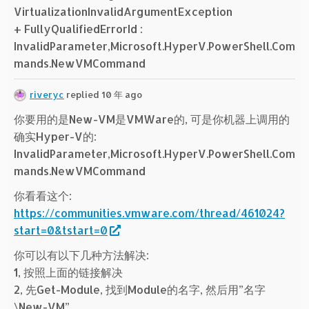
VirtualizationInvalidArgumentException
+ FullyQualifiedErrorId :
InvalidParameter,Microsoft.HyperV.PowerShell.Com
mands.NewVMCommand
riveryc
replied 10 年 ago
你要用的是New-VM是VMWare的, 可是你机器上调用的
确实Hyper-V的:
InvalidParameter,Microsoft.HyperV.PowerShell.Com
mands.NewVMCommand
你看看这个:
https://communities.vmware.com/thread/461024?
start=0&tstart=0
你可以有以下几种方法解决:
1, 按照上面的链接解决
2, 先Get-Module, 找到Module的名字, 然后用”名字
\New-VM”