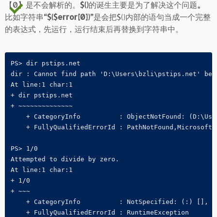
【0】是不会解析的。
$()
的诞生主要是为了解决这个问题
。
比如字符串
“$($error[0])”
是会把$()内部的语句当成一个完整
的表达式，先运行，运行结束后再替换到字符串中。
PS> dir pstips.net

dir : Cannot find path 'D:\Users\bzli\pstips.net' beca
At line:1 char:1

+ dir pstips.net

+ ~~~~~~~~~~~~~~

    + CategoryInfo          : ObjectNotFound: (D:\Use
    + FullyQualifiedErrorId : PathNotFound,Microsoft.
PS> 1/0

Attempted to divide by zero.

At line:1 char:1

+ 1/0

+ ~~~

    + CategoryInfo          : NotSpecified: (:) [], Ru
    + FullyQualifiedErrorId : RuntimeException
