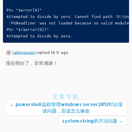
PS> "$error[0]"

Attempted to divide by zero. Cannot find path 'D:\Use
 'PSReadline' was not loaded because no valid module 
PS> "$($error[0])"

labixiaoniu
replied 10 年 ago
现在明白了，非常感谢！
文章导航
←
powershell远程管理windows server2012时出现
该问题，应该怎么修改
system.string的方法问题
→