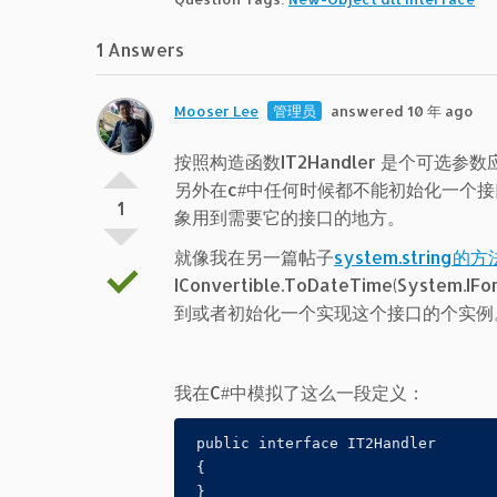
1 Answers
Mooser Lee
管理员
answered 10 年 ago
按照构造函数IT2Handler 是个可选参
另外在c#中任何时候都不能初始化一个
1
象用到需要它的接口的地方。
就像我在另一篇帖子
system.string的
IConvertible.ToDateTime(System
到或者初始化一个实现这个接口的个实例
我在C#中模拟了这么一段定义：
 public interface IT2Handler

 {

 }
