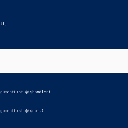
ll)

gumentList @($handler)

gumentList @($null)
