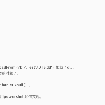
LoadFrom (\’D:\\Test\\DTS.dll‘）加载了dll 。
分类的对象了。
anler =null ]) ，
() 用powershell如何实现。