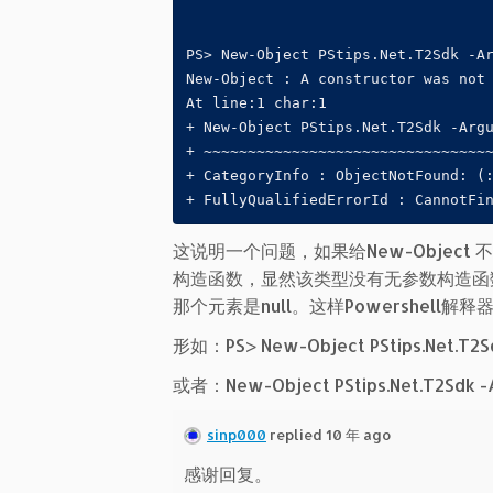
PS> New-Object PStips.Net.T2Sdk -Ar
New-Object : A constructor was not 
At line:1 char:1

+ New-Object PStips.Net.T2Sdk -Argu
+ ~~~~~~~~~~~~~~~~~~~~~~~~~~~~~~~~~
+ CategoryInfo : ObjectNotFound: (:
+ FullyQualifiedErrorId : CannotFi
这说明一个问题，如果给New-Object 
构造函数，显然该类型没有无参数构造函
那个元素是null。这样Powershel
形如：PS> New-Object PStips.Net.T2Sd
或者：New-Object PStips.Net.T2Sdk -A
sinp000
replied 10 年 ago
感谢回复。