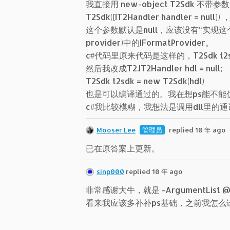
我直接用 new-object T2Sdk 
T2Sdk([IT2Handler handler 
这个参数默认是null，应该没有“实现这个接口的
provider)中的IFormatProvider。
c#代码里原来代码是这样的，T2Sdk t2sdk 
然后我改成T2.IT2Handler hdl = null;
T2Sdk t2sdk = new T2Sdk(hdl)
也是可以编译通过的。我在想ps能不能
c#我比较模糊，我想法是调用dll里的
Mooser Lee
管理员
replied 10 年 ago
已在原答案上更新。
sinp000
replied 10 年 ago
非常感谢大牛，就是 -ArgumentList @($
看来我应该多补补ps基础，之前我怎么试，