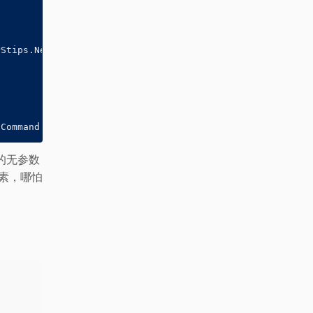
Stips.Net.T2Sdk.

tCommand
用的无参数
素，哪怕