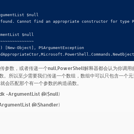
gumentList $null

found. Cannot find an appropriate constructor for type P
mentList $null

~~~~~~~~~~~~~~

) [New-Object], PSArgumentException

ndAppropriateCtor,Microsoft.PowerShell.Commands.NewObjec
不传参数，或者传递一个null,PowerShell解释器都会认为你调
数。所以至少需要我们传递一个数组，数组中可以只包含一个元
l解释器就会匹配那个有一个参数的构造函数。
k -ArgumentList @($null)
rgumentList @($handler)