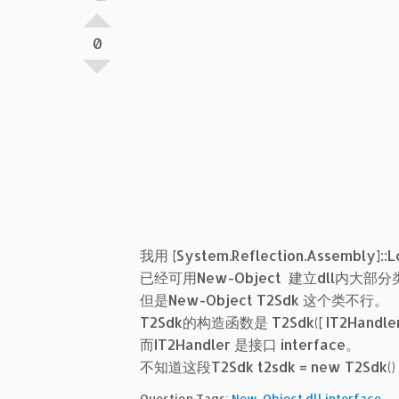
0
我用 [System.Reflection.Assembly]::
已经可用New-Object 建立dll内大部
但是New-Object T2Sdk 这个类不行。
T2Sdk的构造函数是 T2Sdk([ IT2Handler h
而IT2Handler 是接口 interface。
不知道这段T2Sdk t2sdk = new T2Sdk
Question Tags:
New-Object dll interface