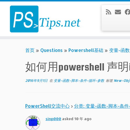
Skip
to
content
首页
»
Questions
»
Powershell基础
»
变量-函数
如何用powershell 声明in
2016年9月1日
在
变量-函数-脚本-条件-循环-参数
标签
New-Obje
PowerShell交流中心
›
分类: 变量-函数-脚本-条件
sinp000
asked 10 年 ago