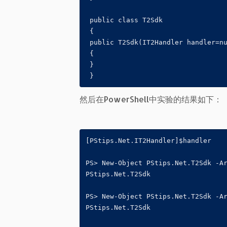
 public class T2Sdk

 {

 public T2Sdk(IT2Handler handler=nu
 {

 }

 }
然后在PowerShell中实验的结果如下：
[PStips.Net.IT2Handler]$handler

PS> New-Object PStips.Net.T2Sdk -Ar
PStips.Net.T2Sdk

PS> New-Object PStips.Net.T2Sdk -Ar
PStips.Net.T2Sdk
