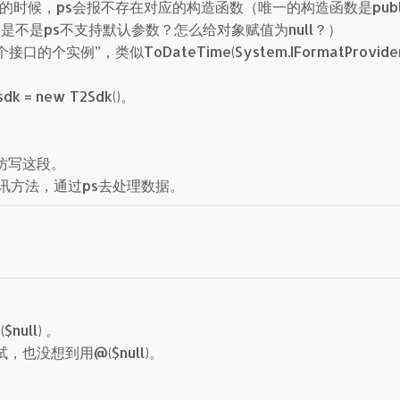
不带参数的时候，ps会报不存在对应的构造函数（唯一的构造函数是publ
= null]) ，是不是ps不支持默认参数？怎么给对象赋值为null？）
个实例”，类似ToDateTime(System.IFormatProvide
= new T2Sdk()。
仿写这段。
通讯方法，通过ps去处理数据。
null) 。
也没想到用@($null)。