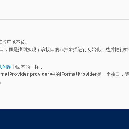
数应当可以不传。
接口，而是找到实现了该接口的非抽象类进行初始化，然后把初始
方法问题
中回答的一样，
.IFormatProvider provider)中的IFormatProvider是一个接
。