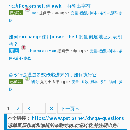
求助 Powershell 像 awk 一样输出字符
已解决
Net
提问于 7 年 ago
•
变量-函数-脚本-条件-循环-参
数
如何exchange使用powershell 批量创建地址列表机
构？
开放
CharmLessMan
提问于 8 年 ago
•
变量-函数-脚本-条
件-循环-参数
命令行是通过参数传递进来的，如何执行它
已解决
凯哥
提问于 8 年 ago
•
变量-函数-脚本-条件-循环-参
数
1
2
3
…
8
下一页 »
本文链接：
https://www.pstips.net/dwqa-questions
请尊重原作者和编辑的辛勤劳动,欢迎转载,并注明出处!