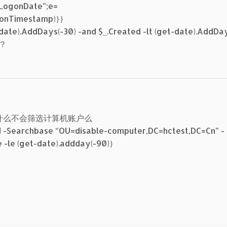
LogonDate”;e=
ogonTimestamp)}}
-date).AddDays(-30) -and $_.Created -lt (get-date).AddDay
？
什么不会筛选计算机账户么
 -Searchbase “OU=disable-computer,DC=hctest,DC=Cn” -
 -le (get-date).addday(-90)}