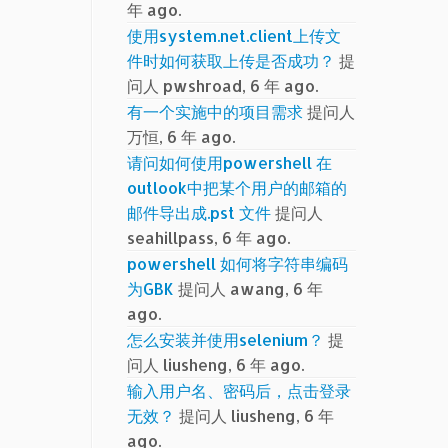
年 ago.
使用system.net.client上传文
件时如何获取上传是否成功？
提
问人 pwshroad, 6 年 ago.
有一个实施中的项目需求
提问人
万恒, 6 年 ago.
请问如何使用powershell 在
outlook中把某个用户的邮箱的
邮件导出成.pst 文件
提问人
seahillpass, 6 年 ago.
powershell 如何将字符串编码
为GBK
提问人 awang, 6 年
ago.
怎么安装并使用selenium？
提
问人 liusheng, 6 年 ago.
输入用户名、密码后，点击登录
无效？
提问人 liusheng, 6 年
ago.