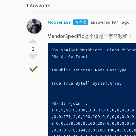
1 Answers
Mooser Lee
管理员
answered 10 年 ago
VendorSpecific这个值是个字节数组：
2
PS> $s=(Get-WmiObject -Class MSSto
PS> $s.GetType()
IsPublic IsSerial Name BaseType
-------- -------- ---- --------
True True Byte[] System.Array
PS> $s -join ','
1,0,5,50,0,100,100,0,0,0,0,0,0,0,9
,0,0,171,3,0,100,100,0,0,0,0,0,0,0
0,0,0,178,50,0,100,100,0,0,0,0,0,0
,0,0,0,0,0,194,2,0,100,100,45,0,0,