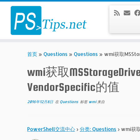
Skip
to
content
首页
»
Questions
»
Questions
»
wmi获取MSStor
wmi获取MSStorageDriv
VendorSpecific的值
2016年12月8日
在
Questions
标签
wmi
来自
PowerShell交流中心
›
分类: Questions
›
wmi获取M