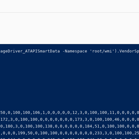
rageDriver_ATAPISmartData -Namespace 'root/wmi').VendorS
,50,0,100,100,106,1,0,0,0,0,0,12,3,0,100,100,11,0,0,0,0,
,172,3,0,100,100,0,0,0,0,0,0,0,173,3,0,100,100,46,0,0,0,
,0,180,3,0,100,100,138,0,0,0,0,0,0,184,51,0,100,100,0,0,
0,0,0,0,199,50,0,100,100,0,0,0,0,0,0,0,233,3,0,100,100,2