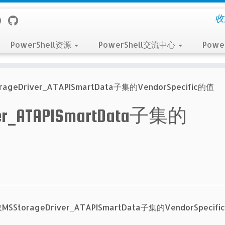
收
PowerShell资源
PowerShell交流中心
Powe
ageDriver_ATAPISmartData子集的VendorSpecific的值
er_ATAPISmartData子集的
SStorageDriver_ATAPISmartData子集的VendorSpecif