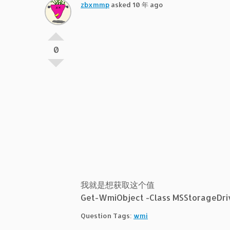
zbxmmp
asked 10 年 ago
0
我就是想获取这个值
Get-WmiObject -Class MSStorageDr
Question Tags:
wmi