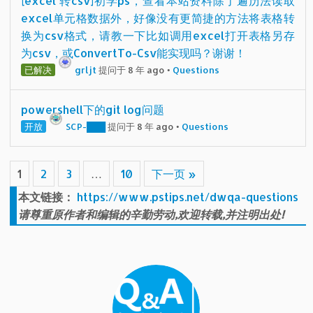
[excel 转csv]初学ps，查看本站资料除了遍历法读取
excel单元格数据外，好像没有更简捷的方法将表格转
换为csv格式，请教一下比如调用excel打开表格另存
为csv，或ConvertTo-Csv能实现吗？谢谢！
已解决
grljt
提问于 8 年 ago
•
Questions
powershell下的git log问题
开放
SCP-███
提问于 8 年 ago
•
Questions
1
2
3
…
10
下一页 »
本文链接：
https://www.pstips.net/dwqa-questions
请尊重原作者和编辑的辛勤劳动,欢迎转载,并注明出处!