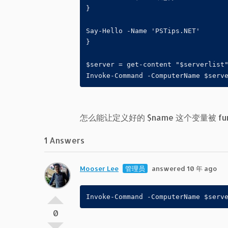
}

Say-Hello -Name 'PSTips.NET'

}

$server = get-content "$serverlist"
Invoke-Command -ComputerName $serv
怎么能让定义好的 $name 这个变量被 f
1 Answers
Mooser Lee
管理员
answered 10 年 ago
Invoke-Command -ComputerName $serv
0