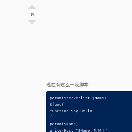
0
现在有这么一段脚本
param($serverlist,$Name) 

$func{

function Say-Hello

{

param($Name)

Write-Host "$Name，您好！"
