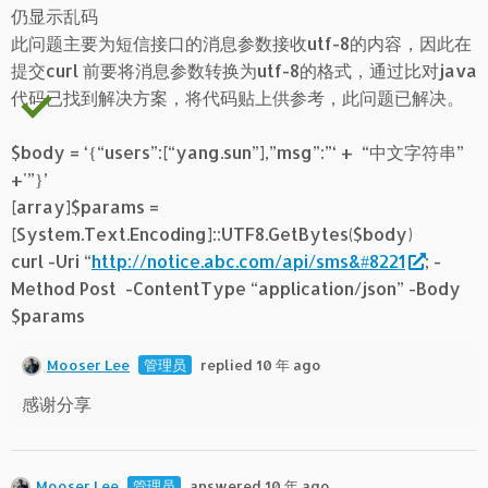
仍显示乱码
此问题主要为短信接口的消息参数接收utf-8的内容，因此在
提交curl 前要将消息参数转换为utf-8的格式，通过比对java
代码已找到解决方案，将代码贴上供参考，此问题已解决。
$body = ‘{“users”:[“yang.sun”],”msg”:”‘ + “中文字符串”
+'”}’
[array]$params =
[System.Text.Encoding]::UTF8.GetBytes($body)
curl -Uri “
http://notice.abc.com/api/sms&#8221
; -
Method Post -ContentType “application/json” -Body
$params
Mooser Lee
管理员
replied 10 年 ago
感谢分享
Mooser Lee
管理员
answered 10 年 ago