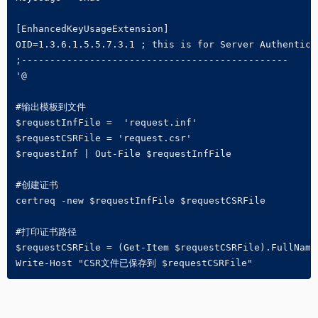
[EnhancedKeyUsageExtension] 

OID=1.3.6.1.5.5.7.3.1 ; this is for Server Authenticat
;-----------------------------------------------

'@

#输出模板到文件

$requestInfFile =  'request.inf'

$requestCSRFile = 'request.csr'

$requestInf | Out-File $requestInfFile

#创建证书

certreq -new $requestInfFile $requestCSRFile

#打印证书路径

$requestCSRFile = (Get-Item $requestCSRFile).FullName

Write-Host "CSR文件已保存到 $requestCSRFile"