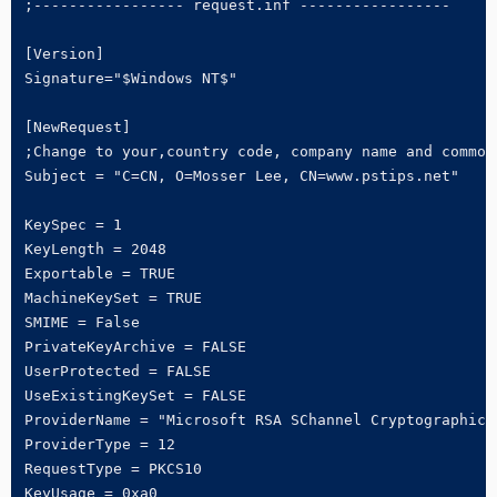
;----------------- request.inf -----------------

[Version] 

Signature="$Windows NT$"

[NewRequest] 

;Change to your,country code, company name and common 
Subject = "C=CN, O=Mosser Lee, CN=www.pstips.net"

KeySpec = 1 

KeyLength = 2048 

Exportable = TRUE 

MachineKeySet = TRUE 

SMIME = False 

PrivateKeyArchive = FALSE 

UserProtected = FALSE 

UseExistingKeySet = FALSE 

ProviderName = "Microsoft RSA SChannel Cryptographic P
ProviderType = 12 

RequestType = PKCS10 

KeyUsage = 0xa0
