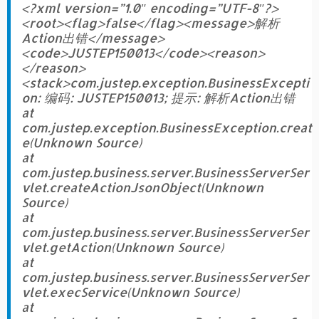
<?xml version=”1.0″ encoding=”UTF-8″?>
<root><flag>false</flag><message>解析
Action出错</message>
<code>JUSTEP150013</code><reason>
</reason>
<stack>com.justep.exception.BusinessExcepti
on: 编码: JUSTEP150013; 提示: 解析Action出错
at
com.justep.exception.BusinessException.creat
e(Unknown Source)
at
com.justep.business.server.BusinessServerSer
vlet.createActionJsonObject(Unknown
Source)
at
com.justep.business.server.BusinessServerSer
vlet.getAction(Unknown Source)
at
com.justep.business.server.BusinessServerSer
vlet.execService(Unknown Source)
at