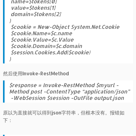
name=$tokens[0]
value=$tokens[1]
domain=$tokens[2]
}
$cookie = New-Object System.Net.Cookie
$cookie.Name=$c.name
$cookie.Value=$c.Value
$cookie.Domain=$c.domain
$session.Cookies.Add($cookie)
}
然后使用Invoke-RestMethod
$response = Invoke-RestMethod $myurl -
Method post -ContentType “application/json”
-WebSession $session -OutFile output.json
原以为直接就可以得到json字符串，但根本没有。报错如
下：