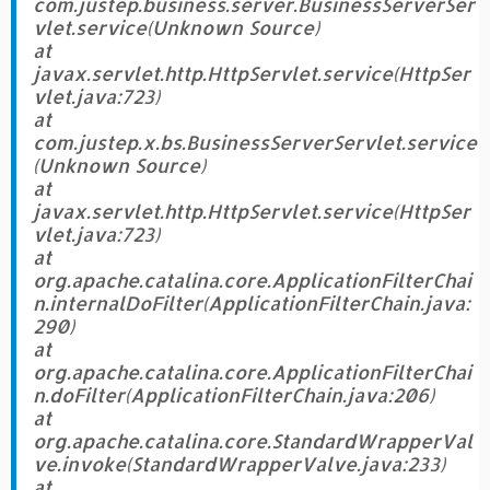
com.justep.business.server.BusinessServerSer
vlet.service(Unknown Source)
at
javax.servlet.http.HttpServlet.service(HttpSer
vlet.java:723)
at
com.justep.x.bs.BusinessServerServlet.service
(Unknown Source)
at
javax.servlet.http.HttpServlet.service(HttpSer
vlet.java:723)
at
org.apache.catalina.core.ApplicationFilterChai
n.internalDoFilter(ApplicationFilterChain.java:
290)
at
org.apache.catalina.core.ApplicationFilterChai
n.doFilter(ApplicationFilterChain.java:206)
at
org.apache.catalina.core.StandardWrapperVal
ve.invoke(StandardWrapperValve.java:233)
at