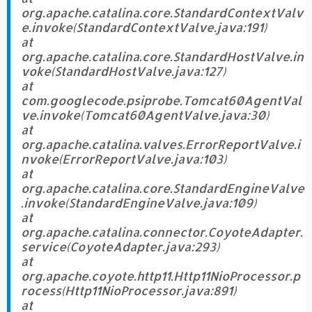
org.apache.catalina.core.StandardContextValv
e.invoke(StandardContextValve.java:191)
at
org.apache.catalina.core.StandardHostValve.in
voke(StandardHostValve.java:127)
at
com.googlecode.psiprobe.Tomcat60AgentVal
ve.invoke(Tomcat60AgentValve.java:30)
at
org.apache.catalina.valves.ErrorReportValve.i
nvoke(ErrorReportValve.java:103)
at
org.apache.catalina.core.StandardEngineValve
.invoke(StandardEngineValve.java:109)
at
org.apache.catalina.connector.CoyoteAdapter.
service(CoyoteAdapter.java:293)
at
org.apache.coyote.http11.Http11NioProcessor.p
rocess(Http11NioProcessor.java:891)
at