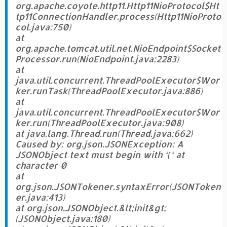
org.apache.coyote.http11.Http11NioProtocol$Ht
tp11ConnectionHandler.process(Http11NioProto
col.java:750)
at
org.apache.tomcat.util.net.NioEndpoint$Socket
Processor.run(NioEndpoint.java:2283)
at
java.util.concurrent.ThreadPoolExecutor$Wor
ker.runTask(ThreadPoolExecutor.java:886)
at
java.util.concurrent.ThreadPoolExecutor$Wor
ker.run(ThreadPoolExecutor.java:908)
at java.lang.Thread.run(Thread.java:662)
Caused by: org.json.JSONException: A
JSONObject text must begin with ‘{‘ at
character 0
at
org.json.JSONTokener.syntaxError(JSONToken
er.java:413)
at org.json.JSONObject.&lt;init&gt;
(JSONObject.java:180)