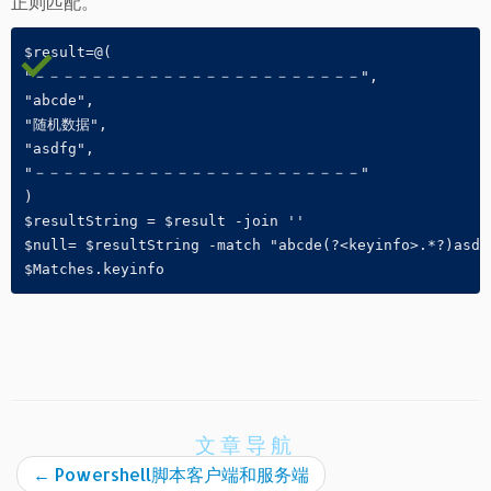
正则匹配。
$result=@(
"－－－－－－－－－－－－－－－－－－－－－－－",
"abcde",
"随机数据",
"asdfg",
"－－－－－－－－－－－－－－－－－－－－－－－"
)
$resultString = $result -join ''
$null= $resultString -match "abcde(?<keyinfo>.*?)asdf
$Matches.keyinfo
文章导航
←
Powershell脚本客户端和服务端