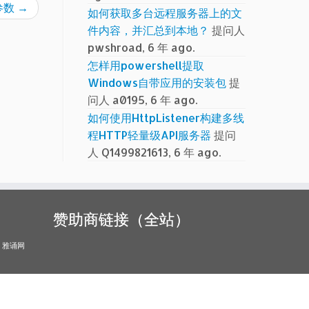
参数
→
如何获取多台远程服务器上的文
件内容，并汇总到本地？
提问人
pwshroad, 6 年 ago.
怎样用powershell提取
Windows自带应用的安装包
提
问人 a0195, 6 年 ago.
如何使用HttpListener构建多线
程HTTP轻量级API服务器
提问
人 Q1499821613, 6 年 ago.
赞助商链接（全站）
雅诵网