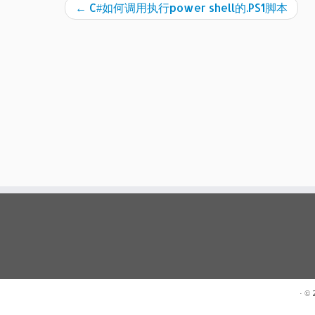
←
C#如何调用执行power shell的.PS1脚本
· ©