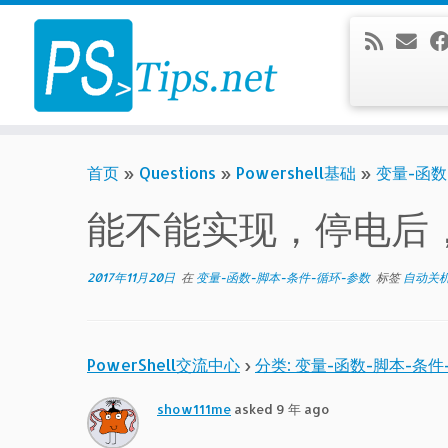
Skip
to
content
首页
»
Questions
»
Powershell基础
»
变量-函数
能不能实现，停电后
2017年11月20日
在
变量-函数-脚本-条件-循环-参数
标签
自动关
PowerShell交流中心
›
分类: 变量-函数-脚本-条件
show111me
asked 9 年 ago