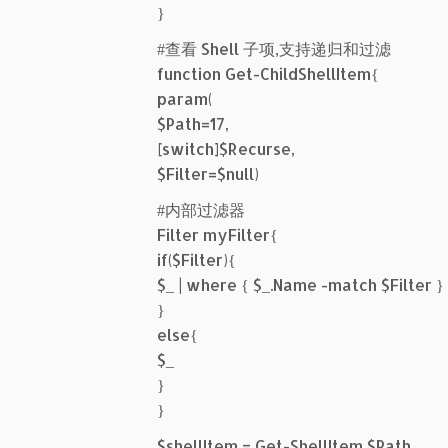
}
#查看 Shell 子项,支持递归和过滤
function Get-ChildShellItem{
param(
$Path=17,
[switch]$Recurse,
$Filter=$null)
#内部过滤器
Filter myFilter{
if($Filter){
$_ | where { $_.Name -match $Filter }
}
else{
$_
}
}
$shellItem = Get-ShellItem $Path