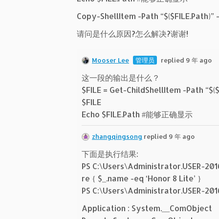
Copy-ShellItem -Path “$($FILE.Pa
请问是什么原因?怎么解决?谢谢!
Mooser Lee
管理员
replied 9 年 ago
这一段的输出是什么？
$FILE = Get-ChildShellItem -Path “$(
$FILE
Echo $FILE.Path #能够正确显示
zhangqingsong
replied 9 年 ago
下面是执行结果:
PS C:\Users\Administrator.USER-20
re { $_.name -eq ‘Honor 8 Lite’ }
PS C:\Users\Administrator.USER-2
Application : System.__ComObject