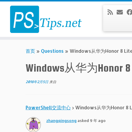
Skip
to
content
首页
»
Questions
»
Windows从华为Honor 8 
Windows从华为Honor
2018年2月5日
来自
PowerShell交流中心
›
Windows从华为Honor 8
zhangqingsong
asked 9 年 ago