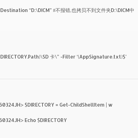
th)” -Destination “D:\DICM” #不报错,也拷贝不到文件夹D:\DICM中
$DIRECTORY.Path)\SD 卡\” -Filter ‘(AppSignature.txt)$’
160324JH> $DIRECTORY = Get-ChildShellItem | w
0160324JH> Echo $DIRECTORY