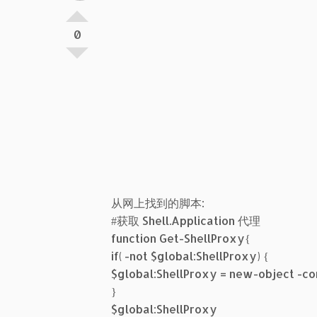
0
从网上找到的脚本:
#获取 Shell.Application 代理
function Get-ShellProxy{
if( -not $global:ShellProxy) {
$global:ShellProxy = new-object -co
}
$global:ShellProxy