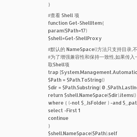
}
#查看 Shell 项
function Get-ShellItem{
param($Path=17)
$shell=Get-ShellProxy
#默认的 NameSpace()方法只支持目录
#为了增强兼容性和保持一致性,如果传入
取Shell项
trap [System.Management.Automatio
$Path = $Path.ToString()
$dir = $Path.Substring( 0 ,$Path.LastIn
return $shell.NameSpace($dir).items() 
where { (-not $_.IsFolder ) -and $_.pat
select -First 1
continue
}
$shell.NameSpace($Path).self