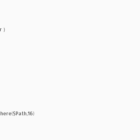
r }
here($Path,16)