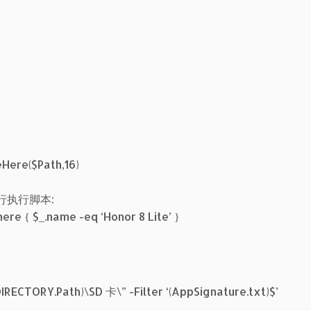
Here($Path,16)
执行执行脚本:
re { $_.name -eq ‘Honor 8 Lite’ }
DIRECTORY.Path)\SD 卡\” -Filter ‘(AppSignature.txt)$’