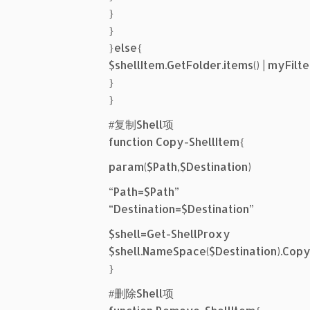
}
}
}else{
$shellItem.GetFolder.items() | myFilte
}
}
#复制Shell项
function Copy-ShellItem{
param($Path,$Destination)
“Path=$Path”
“Destination=$Destination”
$shell=Get-ShellProxy
$shell.NameSpace($Destination).Copy
}
#删除Shell项