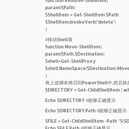
function Remove-ShellItem{
param($Path)
$ShellItem = Get-ShellItem $Path
$ShellItem.InvokeVerb(‘delete’)
}
#移动Shell项
function Move-ShellItem{
param($Path,$Destination)
$shell=Get-ShellProxy
$shell.NameSpace($Destination).Move
}
将上述脚本拷贝到PowerShell中,然后
$DIRECTORY = Get-ChildShellItem | whe
Echo $DIRECTORY #能够正确显示
Echo $DIRECTORY.Path #能够正确显示
$FILE = Get-ChildShellItem -Path “$($
Echo $FILE.Path #能够正确显示