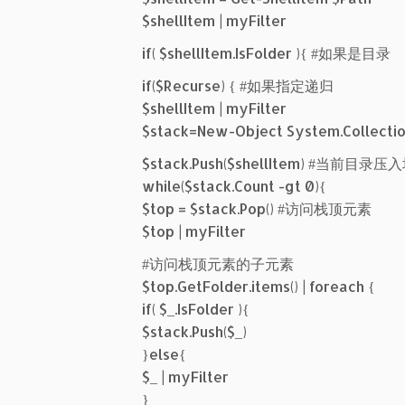
$shellItem | myFilter
if( $shellItem.IsFolder ){ #如果是目录
if($Recurse) { #如果指定递归
$shellItem | myFilter
$stack=New-Object System.Collectio
$stack.Push($shellItem) #当前目录压
while($stack.Count -gt 0){
$top = $stack.Pop() #访问栈顶元素
$top | myFilter
#访问栈顶元素的子元素
$top.GetFolder.items() | foreach {
if( $_.IsFolder ){
$stack.Push($_)
}else{
$_ | myFilter
}