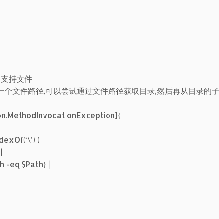
,不支持文件
一个文件路径,可以尝试通过文件路径获取目录,然后再从目录的
n.MethodInvocationException]{
dexOf(‘\’) )
|
h -eq $Path} |