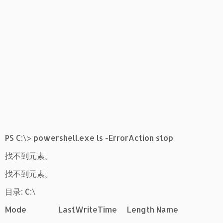
PS C:\> powershell.exe ls -ErrorAction stop
找不到元素。
找不到元素。
目录: C:\
Mode LastWriteTime Length Name