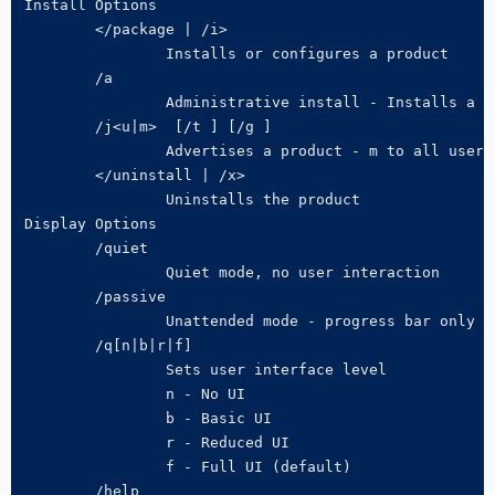
Install Options

	</package | /i> 

		Installs or configures a product

	/a 

		Administrative install - Installs a product on the network

	/j<u|m>  [/t ] [/g ]

		Advertises a product - m to all users, u to current user

	</uninstall | /x> 

		Uninstalls the product

Display Options

	/quiet

		Quiet mode, no user interaction

	/passive

		Unattended mode - progress bar only

	/q[n|b|r|f]

		Sets user interface level

		n - No UI

		b - Basic UI

		r - Reduced UI

		f - Full UI (default)

	/help
