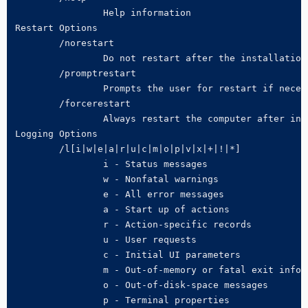
		Help information

Restart Options

	/norestart

		Do not restart after the installation is complete

	/promptrestart

		Prompts the user for restart if necessary

	/forcerestart

		Always restart the computer after installation

Logging Options

	/l[i|w|e|a|r|u|c|m|o|p|v|x|+|!|*] 

		i - Status messages

		w - Nonfatal warnings

		e - All error messages

		a - Start up of actions

		r - Action-specific records

		u - User requests

		c - Initial UI parameters

		m - Out-of-memory or fatal exit information

		o - Out-of-disk-space messages

		p - Terminal properties
