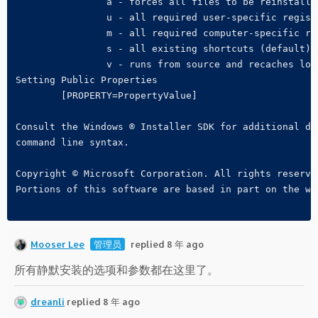
		a - forces all files to be reinstalled

		u - all required user-specific registry entries (default)

		m - all required computer-specific registry entries (default)

		s - all existing shortcuts (default)

		v - runs from source and recaches local package

Setting Public Properties

	[PROPERTY=PropertyValue]

Consult the Windows ® Installer SDK for additional doc
command line syntax.

Copyright © Microsoft Corporation. All rights reserved
Portions of this software are based in part on the wor
Mooser Lee
管理员
replied 8 年 ago
所有静默安装的选项和参数都在这里了。
dreanli
replied 8 年 ago