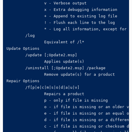
		v - Verbose output

		x - Extra debugging information

		+ - Append to existing log file

		! - Flush each line to the log

		* - Log all information, except for v and x options

	/log 

		Equivalent of /l* 

Update Options

	/update [;Update2.msp]

		Applies update(s)

	/uninstall [;Update2.msp] /package 

		Remove update(s) for a product

Repair Options

	/f[p|e|c|m|s|o|d|a|u|v] 

		Repairs a product

		p - only if file is missing

		o - if file is missing or an older version is installed (default)

		e - if file is missing or an equal or older version is installed

		d - if file is missing or a different version is installed

		c - if file is missing or checksum does not match the calculated value
