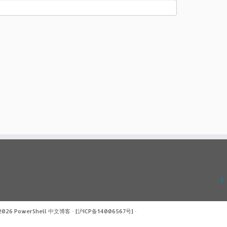
 2026
PowerShell 中文博客
·
[沪ICP备14006567号]
·