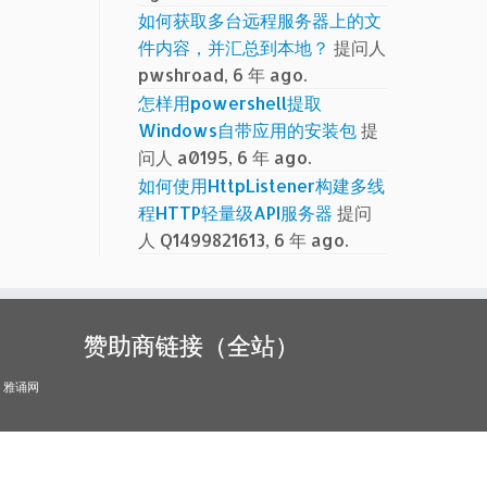
如何获取多台远程服务器上的文
件内容，并汇总到本地？
提问人
pwshroad, 6 年 ago.
怎样用powershell提取
Windows自带应用的安装包
提
问人 a0195, 6 年 ago.
如何使用HttpListener构建多线
程HTTP轻量级API服务器
提问
人 Q1499821613, 6 年 ago.
赞助商链接（全站）
雅诵网