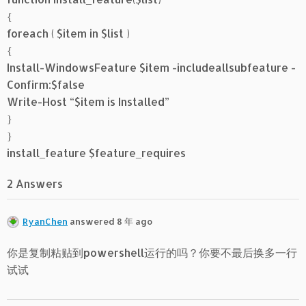
{
foreach ( $item in $list )
{
Install-WindowsFeature $item -includeallsubfeature -
Confirm:$false
Write-Host “$item is Installed”
}
}
install_feature $feature_requires
2 Answers
RyanChen
answered 8 年 ago
你是复制粘贴到powershell运行的吗？你要不最后换多一行
试试