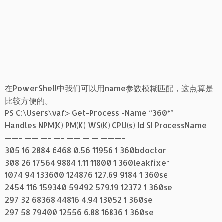
在PowerShell中我们可以用name参数模糊匹配，这点算是
比较方便的。
PS C:\Users\vaf> Get-Process -Name “360*”
Handles NPM(K) PM(K) WS(K) CPU(s) Id SI ProcessName
——- —— —– —– —— — — ———–
305 16 2884 6468 0.56 11956 1 360bdoctor
308 26 17564 9884 1.11 11800 1 360leakfixer
1074 94 133600 124876 127.69 9184 1 360se
2454 116 159340 59492 579.19 12372 1 360se
297 32 68368 44816 4.94 13052 1 360se
297 58 79400 12556 6.88 16836 1 360se