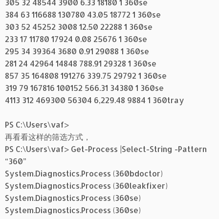
305 32 48544 3900 6.33 18180 1 360se
384 63 116688 130780 43.05 18772 1 360se
303 52 45252 3008 12.50 22288 1 360se
233 17 11780 17924 0.08 25676 1 360se
295 34 39364 3680 0.91 29088 1 360se
281 24 42964 14848 788.91 29328 1 360se
857 35 164808 191276 339.75 29792 1 360se
319 79 167816 100152 566.31 34380 1 360se
4113 312 469300 56304 6,229.48 9884 1 360tray
PS C:\Users\vaf>
再看看这样的筛选方式，
PS C:\Users\vaf> Get-Process |Select-String -Pattern
“360”
System.Diagnostics.Process (360bdoctor)
System.Diagnostics.Process (360leakfixer)
System.Diagnostics.Process (360se)
System.Diagnostics.Process (360se)