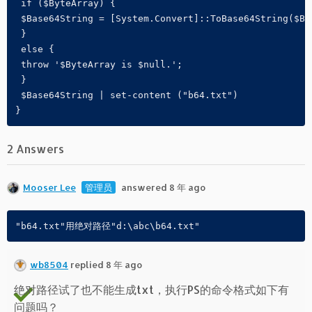
 if ($ByteArray) {
 $Base64String = [System.Convert]::ToBase64String($By
 }
 else {
 throw '$ByteArray is $null.';
 }
 $Base64String | set-content ("b64.txt")
}
2 Answers
Mooser Lee
管理员
answered 8 年 ago
"b64.txt"用绝对路径"d:\abc\b64.txt"
wb8504
replied 8 年 ago
绝对路径试了也不能生成txt，执行PS的命令格式如下有
问题吗？