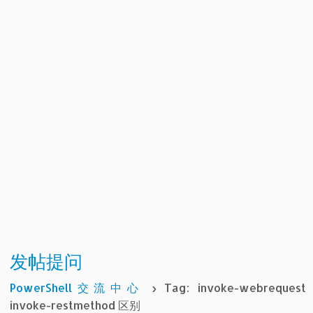
发帖提问
PowerShell交流中心
›
Tag: invoke-webrequest
invoke-restmethod 区别