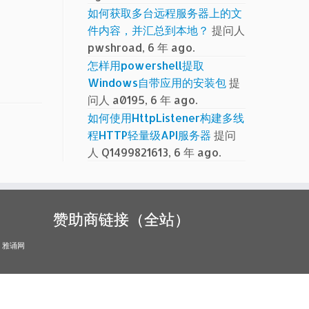
如何获取多台远程服务器上的文
件内容，并汇总到本地？
提问人
pwshroad, 6 年 ago.
怎样用powershell提取
Windows自带应用的安装包
提
问人 a0195, 6 年 ago.
如何使用HttpListener构建多线
程HTTP轻量级API服务器
提问
人 Q1499821613, 6 年 ago.
赞助商链接（全站）
雅诵网