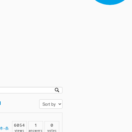
d
6054
1
0
本-条
views
answers
votes