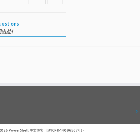
uestions
出处!
 2026
PowerShell 中文博客
·
[沪ICP备14006567号]
·