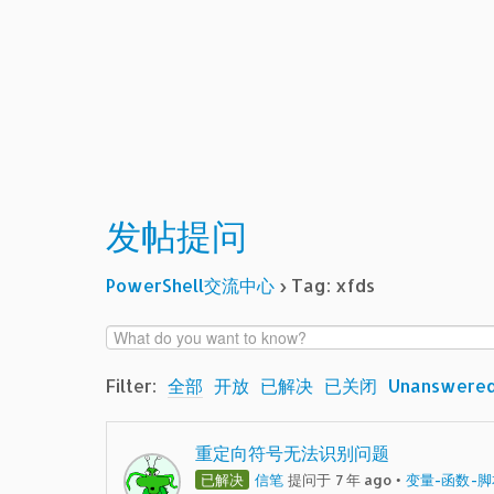
发帖提问
PowerShell交流中心
›
Tag: xfds
Filter:
全部
开放
已解决
已关闭
Unanswere
重定向符号无法识别问题
已解决
信笔
提问于 7 年 ago
•
变量-函数-脚