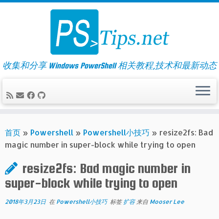
Skip
to
content
收集和分享 Windows PowerShell 相关教程,技术和最新动态
首页
»
Powershell
»
Powershell小技巧
»
resize2fs: Bad
magic number in super-block while trying to open
resize2fs: Bad magic number in
super-block while trying to open
2018年3月23日
在
Powershell小技巧
标签
扩容
来自
Mooser Lee