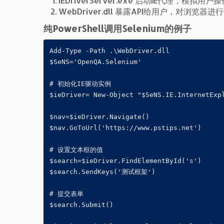
IEDriverServer.exe 启动IE代理，模拟用户
WebDriver.dll 暴露API给用户，对浏览器进
纯PowerShell调用Selenium的例子
Add-Type -Path .\WebDriver.dll

$SeNS='OpenQA.Selenium'

# 初始化IE驱动实例

$ieDriver= New-Object "$SeNS.IE.InternetExpl
$nav=$ieDriver.Navigate()

$nav.GoToUrl('https://www.pstips.net')

# 设置文本框的值

$search=$ieDriver.FindElementById('s')

$search.SendKeys('测试框架')

# 提交表单

$search.Submit()
