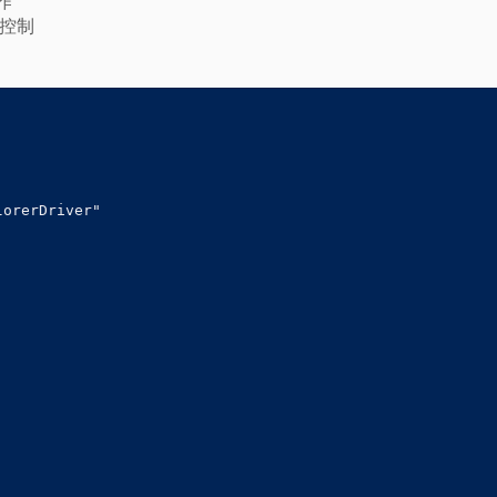
操作
行控制
orerDriver"
