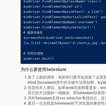
$ieDriver.FindElementByClassName('class')

$ieDriver.FindElementById('id')

$ieDriver.FindElementByLinkText(' a link')

$ieDriver.FindElementByPartialLinkText(' pow
$ieDriver.FindElementByName('username')

$ieDriver.FindElementByCssSelector('')

# 截屏并保存

$screenshot=$ieDriver.GetScreenshot()

[io.file]::WriteAllBytes('d:\test\a.jpg',$sc
# 关闭IE进程

$ieDriver.Quit()
为什么要使用Selenium
看了上面的调用，有的哥们要开始质疑了这里
Html Document类中的关键方法类似啊，byi
但是经本人测试，如果web页面稍显复杂，Internet
其它的方法慢的一塌糊涂。而Selenium却表
另外Selenium支持css selector查找结
最后一点当然是Selenium对于浏览器的兼容