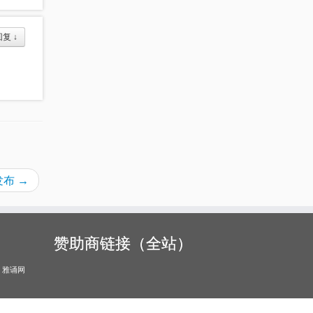
回复
↓
新发布
→
赞助商链接（全站）
雅诵网