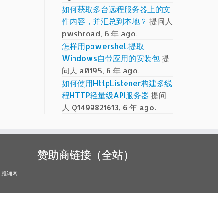
如何获取多台远程服务器上的文
件内容，并汇总到本地？
提问人
pwshroad, 6 年 ago.
怎样用powershell提取
Windows自带应用的安装包
提
问人 a0195, 6 年 ago.
如何使用HttpListener构建多线
程HTTP轻量级API服务器
提问
人 Q1499821613, 6 年 ago.
赞助商链接（全站）
雅诵网