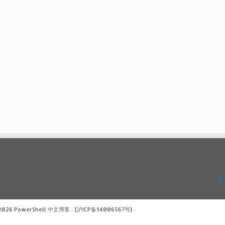
 2026
PowerShell 中文博客
·
[沪ICP备14006567号]
·