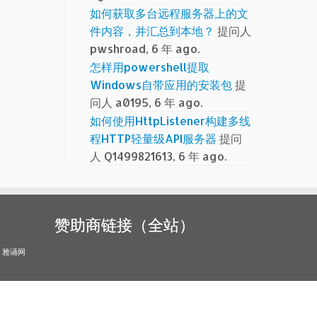
如何获取多台远程服务器上的文
件内容，并汇总到本地？
提问人
pwshroad, 6 年 ago.
怎样用powershell提取
Windows自带应用的安装包
提
问人 a0195, 6 年 ago.
如何使用HttpListener构建多线
程HTTP轻量级API服务器
提问
人 Q1499821613, 6 年 ago.
赞助商链接（全站）
雅诵网