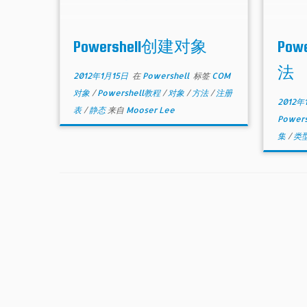
Powershell创建对象
Po
法
2012年1月15日
在
Powershell
标签
COM
对象
/
Powershell教程
/
对象
/
方法
/
注册
2012年
表
/
静态
来自
Mooser Lee
Power
集
/
类