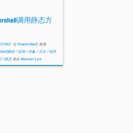
wershell调用静态方
1月14日
在
Powershell
标签
shell教程
/
实例
/
对象
/
方法
/
程序
型
/
静态
来自
Mooser Lee