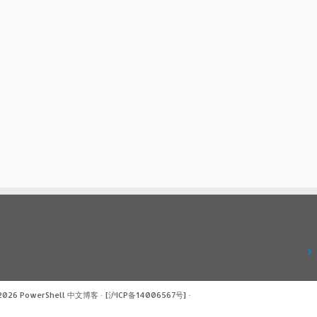
 2026
PowerShell 中文博客
·
[沪ICP备14006567号]
·