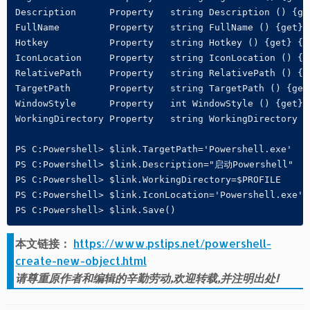
Description      Property   string Description () {get
FullName         Property   string FullName () {get}

Hotkey           Property   string Hotkey () {get} {se
IconLocation     Property   string IconLocation () {ge
RelativePath     Property   string RelativePath () {se
TargetPath       Property   string TargetPath () {get}
WindowStyle      Property   int WindowStyle () {get} {
WorkingDirectory Property   string WorkingDirectory ()
PS C:Powershell> $link.TargetPath='Powershell.exe'

PS C:Powershell> $link.Description="启动Powershell"

PS C:Powershell> $link.WorkingDirectory=$PROFILE

PS C:Powershell> $link.IconLocation='Powershell.exe'

PS C:Powershell> $link.Save()
本文链接：
https://www.pstips.net/powershell-
create-new-object.html
请尊重原作者和编辑的辛勤劳动,欢迎转载,并注明出处!