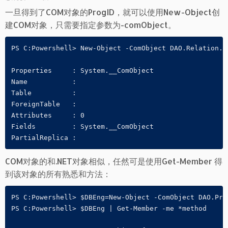
一旦得到了COM对象的ProgID，就可以使用New-Object创
建COM对象，只需要指定参数为-comObject。
PS C:Powershell> New-Object -ComObject DAO.Relation.36
Properties     : System.__ComObject

Name           :

Table          :

ForeignTable   :

Attributes     : 0

Fields         : System.__ComObject

PartialReplica :
COM对象的和.NET对象相似，任然可是使用Get-Member 得
到该对象的所有熟悉和方法：
PS C:Powershell> $DBEng=New-Object -ComObject DAO.Priv
PS C:Powershell> $DBEng | Get-Member -me *method
