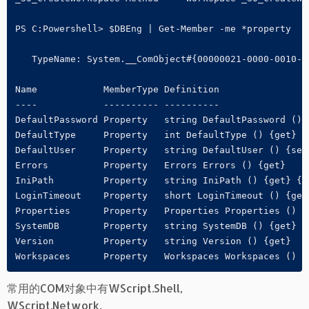
PS C:Powershell> $DBEng | Get-Member -me *property

   TypeName: System.__ComObject#{00000021-0000-0010-80
Name            MemberType Definition

----            ---------- ----------

DefaultPassword Property   string DefaultPassword () {
DefaultType     Property   int DefaultType () {get} {s
DefaultUser     Property   string DefaultUser () {set}
Errors          Property   Errors Errors () {get}

IniPath         Property   string IniPath () {get} {se
LoginTimeout    Property   short LoginTimeout () {get}
Properties      Property   Properties Properties () {g
SystemDB        Property   string SystemDB () {get} {s
Version         Property   string Version () {get}

Workspaces      Property   Workspaces Workspaces () {
常用的COM对象中有WScript.Shell,
WScript.Network,