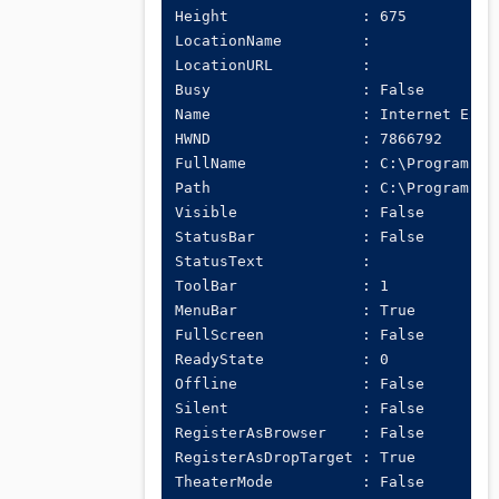
Height               : 675

LocationName         :

LocationURL          :

Busy                 : False

Name                 : Internet Explo
HWND                 : 7866792

FullName             : C:\Program Fi
Path                 : C:\Program Fil
Visible              : False

StatusBar            : False

StatusText           :

ToolBar              : 1

MenuBar              : True

FullScreen           : False

ReadyState           : 0

Offline              : False

Silent               : False

RegisterAsBrowser    : False

RegisterAsDropTarget : True

TheaterMode          : False
