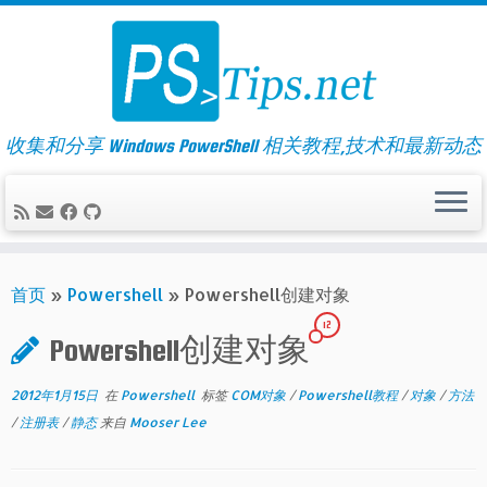
Skip
to
content
收集和分享 Windows PowerShell 相关教程,技术和最新动态
首页
»
Powershell
»
Powershell创建对象
12
Powershell创建对象
2012年1月15日
在
Powershell
标签
COM对象
/
Powershell教程
/
对象
/
方法
/
注册表
/
静态
来自
Mooser Lee