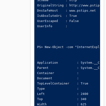
Scheme         : http

OriginalString : http://www.pstips.ne
DnsSafeHost    : www.pstips.net

IsAbsoluteUri  : True

UserEscaped    : False

UserInfo       :

PS> New-Object -com "InternetExplorer
Application          : System.__ComOb
Parent               : System.__ComOb
Container            :

Document             :

TopLevelContainer    : True

Type                 :

Left                 : 2400

Top                  : 340

Width                : 625
