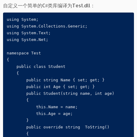
自定义一个简单的C#类库编译为Test.dll：
using System;

using System.Collections.Generic;

using System.Text;

using System.Net;

namespace Test

{

    public class Student

    {

        public string Name { set; get; }

        public int Age { set; get; }

        public Student(string name, int age)

        {

            this.Name = name;

            this.Age = age;

        }

        public override string  ToString()

        {
