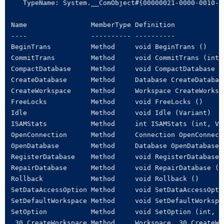
   TypeName: System.__ComObject#{00000021-0000-0010-80
Name                MemberType Definition

----                ---------- ----------

BeginTrans          Method     void BeginTrans ()

CommitTrans         Method     void CommitTrans (int)

CompactDatabase     Method     void CompactDatabase (
CreateDatabase      Method     Database CreateDatabas
CreateWorkspace     Method     Workspace CreateWorksp
FreeLocks           Method     void FreeLocks ()

Idle                Method     void Idle (Variant)

ISAMStats           Method     int ISAMStats (int, Var
OpenConnection      Method     Connection OpenConnect
OpenDatabase        Method     Database OpenDatabase 
RegisterDatabase    Method     void RegisterDatabase 
RepairDatabase      Method     void RepairDatabase (st
Rollback            Method     void Rollback ()

SetDataAccessOption Method     void SetDataAccessOptio
SetDefaultWorkspace Method     void SetDefaultWorkspac
SetOption           Method     void SetOption (int, Va
_30_CreateWorkspace Method     Workspace _30_CreateWo