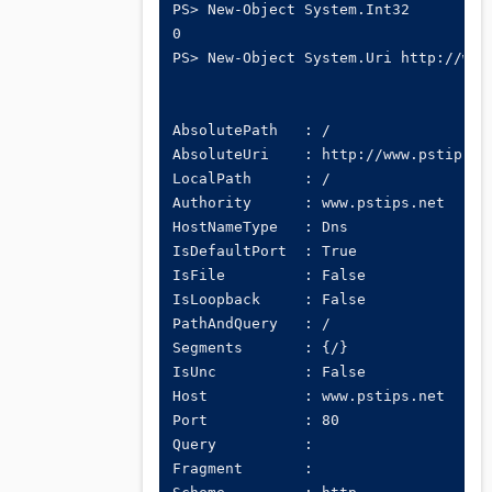
PS> New-Object System.Int32

0

PS> New-Object System.Uri http://www.
AbsolutePath   : /

AbsoluteUri    : http://www.pstips.ne
LocalPath      : /

Authority      : www.pstips.net

HostNameType   : Dns

IsDefaultPort  : True

IsFile         : False

IsLoopback     : False

PathAndQuery   : /

Segments       : {/}

IsUnc          : False

Host           : www.pstips.net

Port           : 80

Query          :

Fragment       :
