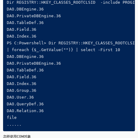
Dir REGISTRY::HKEY_CLASSES_ROOTCLSID  -include PROGID
DAO.DBEngine.36

DAO.PrivateDBEngine.36

DAO.TableDef.36

DAO.Field.36

DAO.Index.36

PS C:Powershell> Dir REGISTRY::HKEY_CLASSES_ROOTCLSID
| foreach {$_.GetValue("")} | select -First 10

DAO.DBEngine.36

DAO.PrivateDBEngine.36

DAO.TableDef.36

DAO.Field.36

DAO.Index.36

DAO.Group.36

DAO.User.36

DAO.QueryDef.36

DAO.Relation.36

file

......
怎样使用COM对象