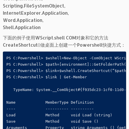
Scripting.FileSystemObject,
InternetExplorer.Application,
Word.Application,
Shell.Application
下面的例子使用WScript.shell COM对象和它的方法
CreateShortcut()做桌面上创建一个Powershell快捷方式：
PS C:Powershell> $wshell=New-Object -ComObject WScript
PS C:Powershell> $path=[environment]::GetFolderPath('D
PS C:Powershell> $link=$wshell.CreateShortcut(“$path/P
PS C:Powershell> $link | Get-Member

   TypeName: System.__ComObject#{f935dc23-1cf0-11d0-ad
Name             MemberType Definition

----             ---------- ----------

Load             Method     void Load (string)

Save             Method     void Save ()

Arguments        Property   string Arguments () {get} 