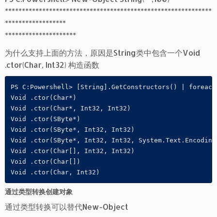
*************************************************************
******************
*********************
为什么支持上面的方法，原因是String类中包含一个Void
.ctor(Char, Int32) 构造函数
PS C:Powershell> [String].GetConstructors() | foreach 
Void .ctor(Char*)

Void .ctor(Char*, Int32, Int32)

Void .ctor(SByte*)

Void .ctor(SByte*, Int32, Int32)

Void .ctor(SByte*, Int32, Int32, System.Text.Encoding)
Void .ctor(Char[], Int32, Int32)

Void .ctor(Char[])

Void .ctor(Char, Int32)
通过类型转换创建对象
通过类型转换可以替代New-Object