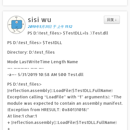
sisi wu
回复
↓
2019年5月31日 于 上午 11:12
PS D:\test_files> $TestDLL=ls .\Test.dll
PS D:\test_files> $TestDLL
Directory: D:\test_files
Mode LastWriteTime Length Name
—- ————- —— —-
-a—- 5/31/2019 10:58 AM 500 Test.dll
PS D:\test_files>
[reflection.assembly]::LoadFile($TestDLL.FullName)
Exception calling “LoadFile” with “1” argument(s): “The
module was expected to contain an assembly manifest.
(Exception from HRESULT: 0x80131018)”
At line:1 char:1
+ [reflection.assembly]::LoadFile($TestDLL.FullName)
+