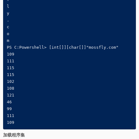
l

y

.

c

o

m

PS C:Powershell> [int[]][char[]]"mossfly.com"

109

111

115

115

102

108

121

46

99

111

109
加载程序集