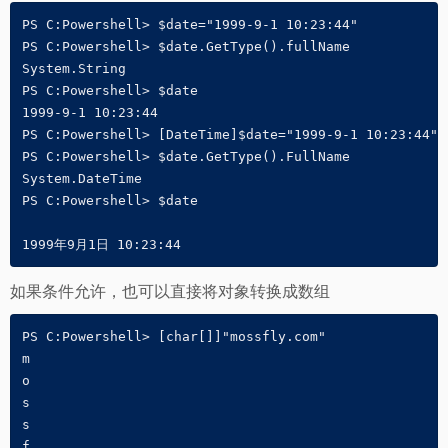
PS C:Powershell> $date="1999-9-1 10:23:44"

PS C:Powershell> $date.GetType().fullName

System.String

PS C:Powershell> $date

1999-9-1 10:23:44

PS C:Powershell> [DateTime]$date="1999-9-1 10:23:44"

PS C:Powershell> $date.GetType().FullName

System.DateTime

PS C:Powershell> $date

1999年9月1日 10:23:44
如果条件允许，也可以直接将对象转换成数组
PS C:Powershell> [char[]]"mossfly.com"

m

o

s

s

f
