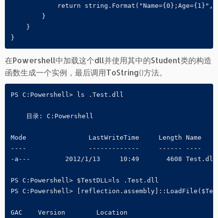
            return string.Format("Name={0};Age={1}", t
        }

    }

}
在Powershell中加载这个dll并使用其中的Student类的构造
函数生成一个实例，最后调用ToString()方法。
PS C:Powershell> ls .Test.dll

    目录: C:Powershell

Mode                LastWriteTime     Length Name

----                -------------     ------ ----

-a---         2012/1/13     10:49       4608 Test.dll

PS C:Powershell> $TestDLL=ls .Test.dll

PS C:Powershell> [reflection.assembly]::LoadFile($Test
GAC    Version        Location
