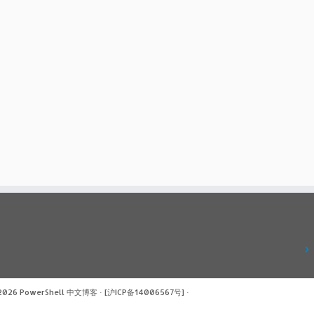
 2026
PowerShell 中文博客
·
[沪ICP备14006567号]
·