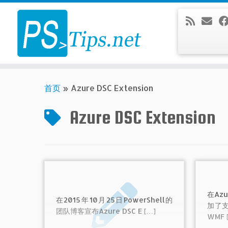
Skip
to
content
首页
»
Azure DSC Extension
Azure DSC Extension
在Az
在2015年10月25日PowerShell的
加了
团队博客宣布Azure DSC E […]
WMF 