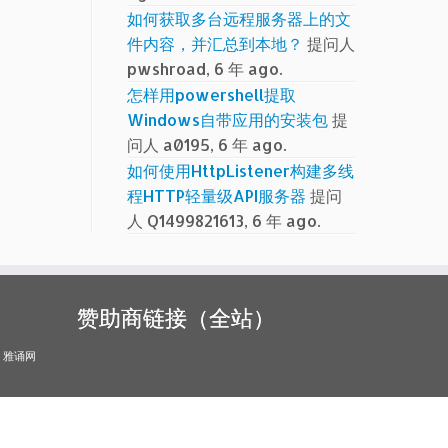
如何获取多台远程服务器上的文
件内容，并汇总到本地？
提问人
pwshroad, 6 年 ago.
怎样用powershell提取
Windows自带应用的安装包
提
问人 a0195, 6 年 ago.
如何使用HttpListener构建多线
程HTTP轻量级API服务器
提问
人 Q1499821613, 6 年 ago.
赞助商链接（全站）
雅诵网