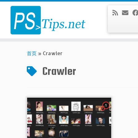
Skip
to
content
首页
»
Crawler
Crawler
1