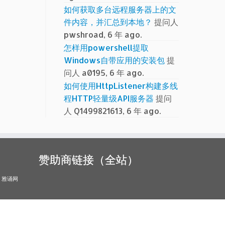
如何获取多台远程服务器上的文
件内容，并汇总到本地？
提问人
pwshroad, 6 年 ago.
怎样用powershell提取
Windows自带应用的安装包
提
问人 a0195, 6 年 ago.
如何使用HttpListener构建多线
程HTTP轻量级API服务器
提问
人 Q1499821613, 6 年 ago.
赞助商链接（全站）
雅诵网