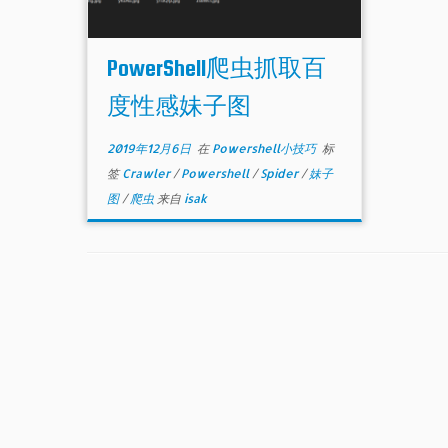
PowerShell爬虫抓取百
度性感妹子图
2019年12月6日
在
Powershell小技巧
标
签
Crawler
/
Powershell
/
Spider
/
妹子
图
/
爬虫
来自
isak