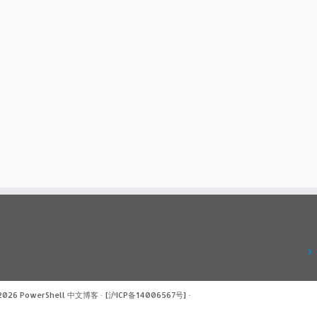
 2026
PowerShell 中文博客
·
[沪ICP备14006567号]
·