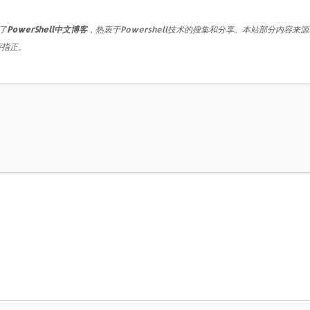
了
PowerShell中文博客
，热衷于Powershell技术的搜集和分享。本站部分内容来
评指正。