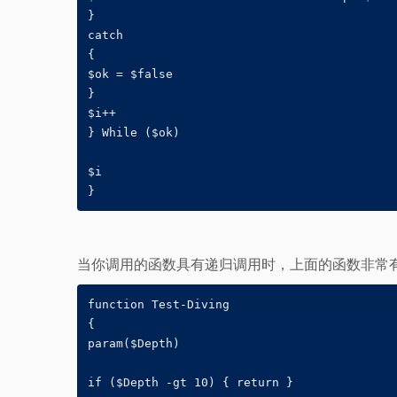
}

catch

{

$ok = $false

}

$i++

} While ($ok)

$i

}
当你调用的函数具有递归调用时，上面的函数非常有
function Test-Diving

{

param($Depth)

if ($Depth -gt 10) { return }
