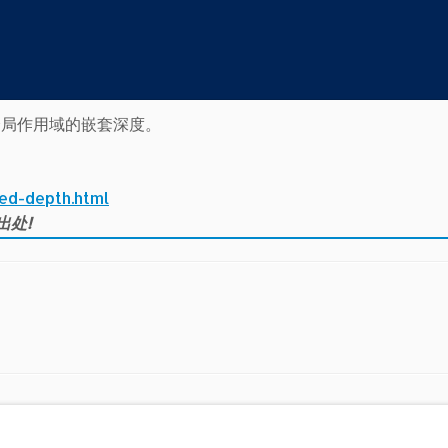
域到全局作用域的嵌套深度。
ted-depth.html
出处!