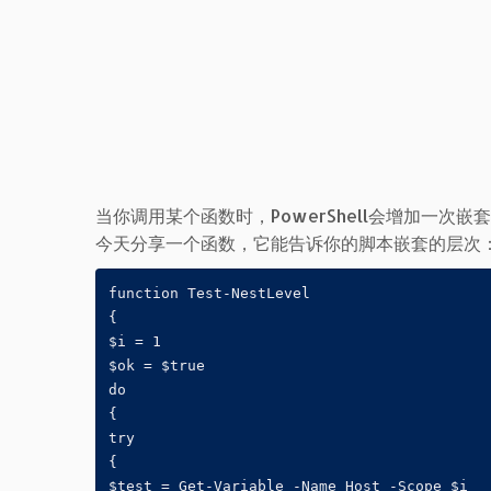
当你调用某个函数时，PowerShell会增加一
今天分享一个函数，它能告诉你的脚本嵌套的层次
function Test-NestLevel

{

$i = 1

$ok = $true

do

{

try

{

$test = Get-Variable -Name Host -Scope $i
