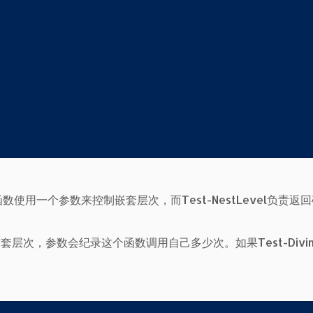
。函数使用一个参数来控制嵌套层次，而Test-NestLevel负责返
的嵌套层次，参数会纪录这个函数调用自己多少次。如果Test-Divi